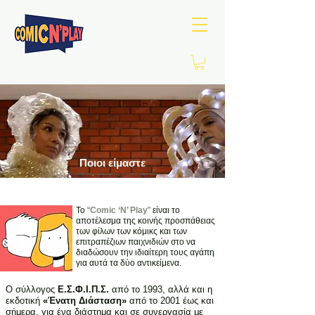
Ποιοι είμαστε
Το
“
Comic ‘N’ Play
”
είναι το
αποτέλεσμα της κοινής προσπάθειας
των φίλων των κόμικς και των
επιτραπέζιων παιχνιδιών στο να
διαδώσουν την ιδιαίτερη τους αγάπη
για αυτά τα δύο αντικείμενα.
Ο σύλλογος
Ε.Σ.Φ.Ι.Π.Σ.
από το 1993, αλλά και η
εκδοτική
«Ένατη Διάσταση»
από το 2001 έως και
σήμερα, για ένα διάστημα και σε συνεργασία με