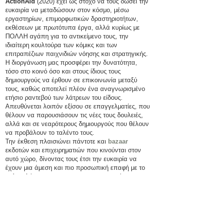
ActionAid
(2020) έχει ως στόχο να τους δώσει την
ευκαιρία να μεταδώσουν στον κόσμο, μέσω
εργαστηρίων, επιμορφωτικών δραστηριοτήτων,
εκθέσεων με πρωτότυπα έργα, αλλά κυρίως με
ΠΟΛΛΗ αγάπη για το αντικείμενο τους, την
ιδιαίτερη κουλτούρα των κόμικς και των
επιτραπέζιων παιχνιδιών νόησης και στρατηγικής.
Η διοργάνωση μας προσφέρει την δυνατότητα,
τόσο στο κοινό όσο και στους ίδιους τους
δημιουργούς να έρθουν σε επικοινωνία μεταξύ
τους, καθώς αποτελεί πλέον ένα αναγνωρισμένο
ετήσιο ραντεβού των λάτρεων του είδους.
Απευθύνεται λοιπόν εξίσου σε επαγγελματίες, που
θέλουν να παρουσιάσουν τις νέες τους δουλειές,
αλλά και σε νεαρότερους δημιουργούς που θέλουν
να προβάλουν το ταλέντο τους.
Την έκθεση πλαισιώνει πάντοτε και
bazaar
εκδοτών και επιχειρηματιών που κινούνται στον
αυτό χώρο, δίνοντας τους έτσι την ευκαιρία να
έχουν μια άμεση και πιο προσωπική επαφή με το
πελατολόγιο τους και να «αφουγκραστούν» τις
ιδιαίτερες ανάγκες του αγοραστικού κοινού στο
οποίο απευθύνονται.
Η διοργάνωση μας αποσκοπεί στο να
δημιουργήσει ένα φιλικό περιβάλλον για όλους