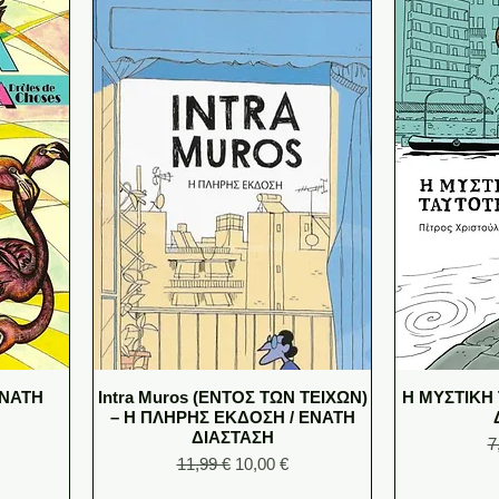
ΕΝΑΤΗ
Intra Muros (ΕΝΤΟΣ ΤΩΝ ΤΕΙΧΩΝ)
Η ΜΥΣΤΙΚΗ
– Η ΠΛΗΡΗΣ ΕΚΔΟΣΗ / ΕΝΑΤΗ
ΔΙΑΣΤΑΣΗ
e
R
7
Regular Price
Sale Price
11,99 €
10,00 €