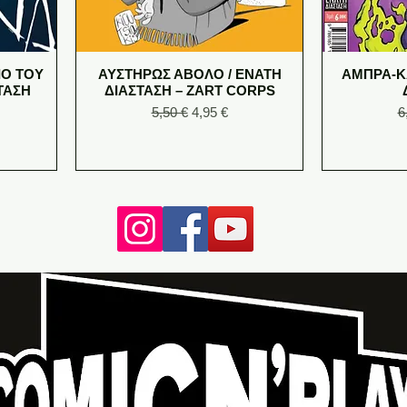
ΙΟ ΤΟΥ
ΑΥΣΤΗΡΩΣ ΑΒΟΛΟ / ΕΝΑΤΗ
ΑΜΠΡΑ-Κ
ΤΑΣΗ
ΔΙΑΣΤΑΣΗ – ZART CORPS
e
Regular Price
Sale Price
R
5,50 €
4,95 €
6