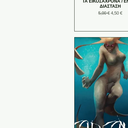
ΤΑ ΕΙΚΟΣΑΧΡΟΝΑ / Ε
ΔΙΑΣΤΑΣΗ
Regular Price
Sale Pric
5,00 €
4,50 €