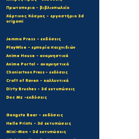
Πρωτοπορια - βιβλιοπωλείο
Χάρτινος Κόσμος - εργαστήριο 3d
origami
Jemma Press - εκδόσεις
PlayWise - εμπορία παιχνιδιών
Anime House - αναμνηστικά
Anime Portal - αναμνηστικά
Chaniartoon Press - εκδόσεις
Craft of Raven - καλλυντικά
Dirty Brushes - 3d εκτυπώσεις
Doc Mz -εκδόσεις
Gangsta Bear - εκδόσεις
Helle Prints - 3d εκτυπώσεις
Mini-Man - 3d εκτυπώσεις