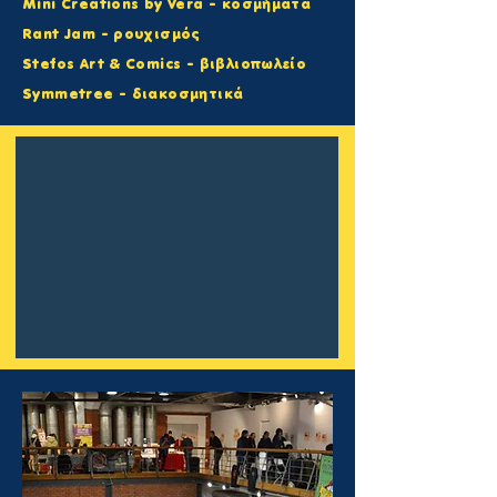
Mini Creations by Vera - κοσμήματα
Rant Jam - ρουχισμός
Stefos Art & Comics - βιβλιοπωλείο
Symmetree - διακοσμητικά