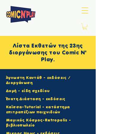
Λίστα Εκθετών της 23ης
διοργάνωσης του Comic N'
Play.
Άγνωστη Καντάθ - εκδόσεις /
Διοργάνωση
Δομή - είδη σχεδίου
Ένατη Διάσταση - εκδόσεις
Καϊσσα-Τutorial - κατάστημα
επιτραπέζιων παιχνιδιών
Mαγικός Κόσμος-Retropolis -
βιβλιοπωλείο
Μικρος Ηρως - εκδόσεις