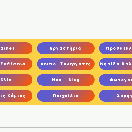
ική
Ποιοι είμαστε
Comics
Παιχνίδια
Ψηφιακή Έκθεση
nzines
Εργαστήρια
Προσκεκλ
 Εκθέσεων
Λοιποί Συνεργάτες
Νησίδα Καλ
ιβλία
Νέα – Blog
Φωτογρ
ις Κόμικς
Παιχνίδια
Χορη