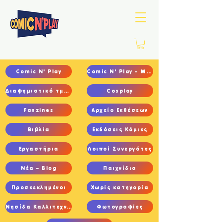
Comic N' Play
Comic N' Play – Main
Διαφημιστικό τμήμα
Cosplay
Fanzines
Αρχείο Εκθέσεων
Βιβλία
Εκδόσεις Κόμικς
Εργαστήρια
Λοιποί Συνεργάτες
Νέα – Blog
Παιχνίδια
Προσκεκλημένοι
Χωρίς κατηγορία
Νησίδα Καλλιτεχνών
Φωτογραφίες