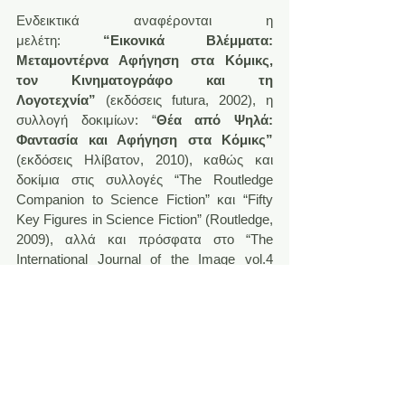
Ενδεικτικά αναφέρονται η 
μελέτη:
 “Εικονικά Βλέμματα: 
Μεταμοντέρνα Αφήγηση στα Κόμικς, 
τον Κινηματογράφο και τη 
Λογοτεχνία”
 (εκδόσεις futura, 2002), η 
συλλογή δοκιμίων: “
Θέα από Ψηλά: 
Φαντασία και Αφήγηση στα Κόμικς”
(εκδόσεις Ηλίβατον, 2010), καθώς και 
δοκίμια στις συλλογές “The Routledge 
Companion to Science Fiction” και “Fifty 
Key Figures in Science Fiction” (Routledge, 
2009), αλλά και πρόσφατα στο “The 
International Journal of the Image vol.4 
issue 4” (Αύγουστος 2014).
Παράλληλα, συνεχίζει να ασχολείται με τη 
λογοτεχνική συγγραφή, με τα έργα του να 
περιλαμβάνουν τη συλλογή διηγημάτων 
“
Τι Τραγουδούσαν οι Σειρήνες”
 (futura, 
2004), τα δύο βιβλία της σειράς “
Το Κουτί 