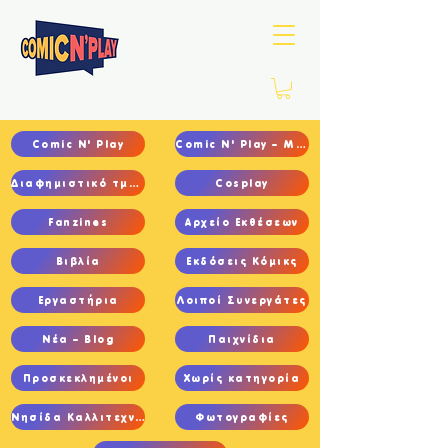
Comic N' Play
Comic N' Play – Main
Διαφημιστικό τμήμα
Cosplay
Fanzines
Αρχείο Εκθέσεων
Βιβλία
Εκδόσεις Κόμικς
Εργαστήρια
Λοιποί Συνεργάτες
Νέα – Blog
Παιχνίδια
Προσκεκλημένοι
Χωρίς κατηγορία
Νησίδα Καλλιτεχνών
Φωτογραφίες