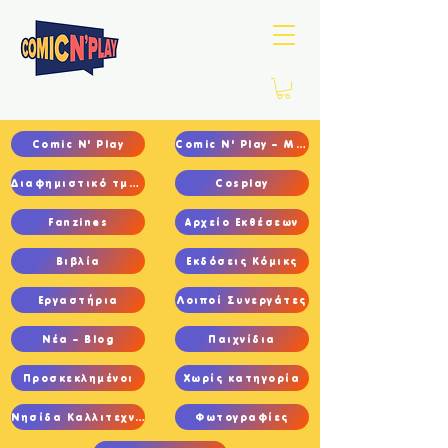
Comic N' Play
Comic N' Play – Main
Διαφημιστικό τμήμα
Cosplay
Fanzines
Αρχείο Εκθέσεων
Βιβλία
Εκδόσεις Κόμικς
Εργαστήρια
Λοιποί Συνεργάτες
Νέα – Blog
Παιχνίδια
Προσκεκλημένοι
Χωρίς κατηγορία
Νησίδα Καλλιτεχνών
Φωτογραφίες