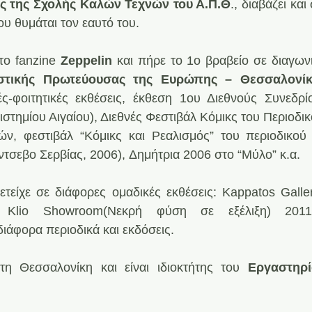
ς της Σχολής Καλών Τεχνών του Α.Π.Θ
., διαβάζει και
ου θυμάται τον εαυτό του.
ο fanzine 
Zeppelin
 και πήρε το 1ο βραβείο σε διαγωνι
ιστικής Πρωτεύουσας της Ευρώπης – Θεσσαλονί
ές-φοιτητικές εκθέσεις, έκθεση 1ου Διεθνούς Συνεδρί
στημίου Αιγαίου), Διεθνές Φεστιβάλ Κόμικς του Περιοδικ
ών, φεστιβάλ “Κόμικς και Ρεαλισμός” του περιοδικού 
σεβο Σερβίας, 2006), Δημήτρια 2006 στο “Μύλο” κ.α.
ετείχε σε διάφορες ομαδικές εκθέσεις: Kappatos Gall
d Klio Showroom(Νεκρή φύση σε εξέλιξη) 2011
διάφορα περιοδικά και εκδόσεις.
στη Θεσσαλονίκη και είναι ιδιοκτήτης του 
Εργαστηρί