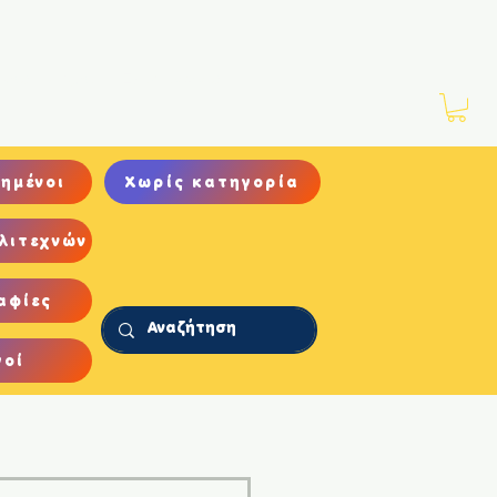
Νέα
Αρχείο
Επικοινωνία
ημένοι
Χωρίς κατηγορία
λιτεχνών
αφίες
γοί