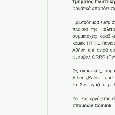
Τμήματος Γλυπτική
φανατικά από τότε π
Πρωτοδημοσίευσε στ
πλαίσια της 
Πολιτ
συμμετοχές: ομαδικ
κόμικς (ΤΠΤΕ Πανεπι
Αθήνα επί σειρά ετ
φεστιβάλ GRRR (Πάντ
Ως εικαστικός, συμμ
Athens,Kalos an
κ.α.Συνεργάζεται με 
Ζεί και εργάζεται 
Σπουδών Comink
.