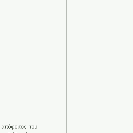
, γεννημένος στο Μάιντς της Γερμανίας το 1973, απόφοιτος του 