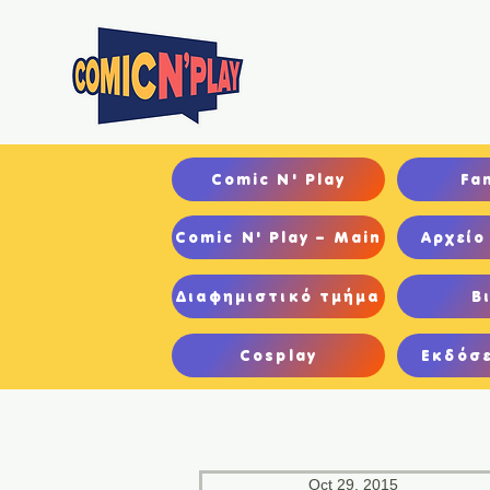
Αρχ
Comic N' Play
Fa
Comic N' Play – Main
Αρχείο
Διαφημιστικό τμήμα
Β
Cosplay
Εκδόσε
Oct 29, 2015