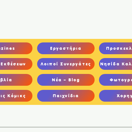
ική
Ποιοι είμαστε
Comics
Παιχνίδια
Ψηφιακή Έκθεση
nzines
Εργαστήρια
Προσκεκλ
 Εκθέσεων
Λοιποί Συνεργάτες
Νησίδα Καλ
ιβλία
Νέα – Blog
Φωτογρ
ις Κόμικς
Παιχνίδια
Χορη