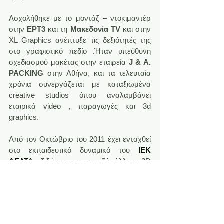
Ασχολήθηκε με το μοντάζ – ντοκιμαντέρ 
στην 
ΕΡΤ3
 και τη
 Μακεδονία TV
 και στην 
XL Graphics ανέπτυξε τις δεξιότητές της 
στο γραφιστικό πεδίο .Ήταν υπεύθυνη 
σχεδιασμού μακέτας στην εταιρεία 
J & A. 
PACKING
 στην Αθήνα, και τα τελευταία 
χρόνια συνεργάζεται με καταξιωμένα 
creative studios όπου αναλαμβάνει 
εταιρικά video , παραγωγές και 3d 
graphics.
Aπό τον Οκτώβριο του 2011 έχει ενταχθεί 
στο εκπαιδευτικό δυναμικό του 
ΙΕΚ 
ΔΕΛΤΑ
, διδάσκοντας μεταξύ άλλων 3D 
animation, VFX, μοντάζ, επεξεργασία 
εικόνας και εικονοληψία.
Στην έκθεση “
Αστεία Πράγματα
” είναι 
προσκεκλημένη ομιλητής, συμμετέχουσα 