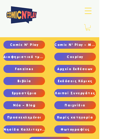
Comic N' Play
Comic N' Play – Main
Διαφημιστικό τμήμα
Cosplay
Fanzines
Αρχείο Εκθέσεων
Βιβλία
Εκδόσεις Κόμικς
Εργαστήρια
Λοιποί Συνεργάτες
Νέα – Blog
Παιχνίδια
Προσκεκλημένοι
Χωρίς κατηγορία
Νησίδα Καλλιτεχνών
Φωτογραφίες