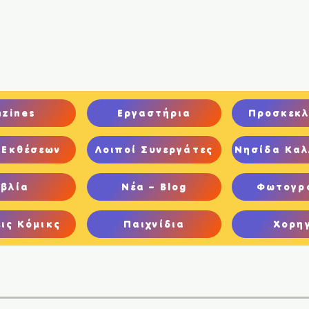
ική
Ποιοι είμαστε
Comics
Παιχνίδια
Ψηφιακή Έκθεση
nzines
Εργαστήρια
Προσκεκλ
 Εκθέσεων
Λοιποί Συνεργάτες
Νησίδα Καλ
ιβλία
Νέα – Blog
Φωτογρ
ις Κόμικς
Παιχνίδια
Χορη