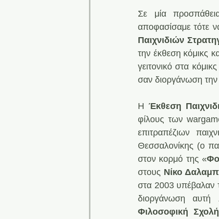
Σε μία προσπάθει
αποφασίσαμε τότε ν
Παιχνιδιών Στρατη
την έκθεση κόμικς κ
γειτονικό στα κόμικ
σαν διοργάνωση την 
Η 
Έκθεση Παιχνιδ
φίλους των wargame
επιτραπέζιων παιχ
Θεσσαλονίκης (ο παλ
στον κορμό της «
Φο
στους 
Νίκο Δαλαμ
στα 2003 υπέβαλαν τ
διοργάνωση αυτή λ
Φιλοσοφική Σχολ