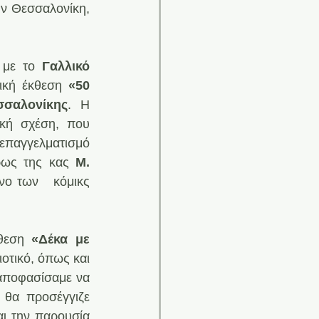
ην Θεσσαλονίκη, 
 με το 
Γαλλικό 
ική έκθεση 
«50 
σσαλονίκης
. Η 
κή σχέση, που 
παγγελματισμό 
ρως της κας
 Μ. 
ο των   κόμικς 
θεση 
«Δέκα με 
τικό, όπως και 
αποφασίσαμε να 
θα προσέγγιζε 
ι την παρουσία 