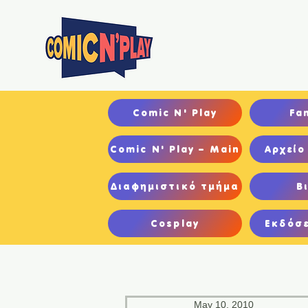
Αρχ
Comic N' Play
Fa
Comic N' Play – Main
Αρχείο
Διαφημιστικό τμήμα
Β
Cosplay
Εκδόσε
May 10, 2010