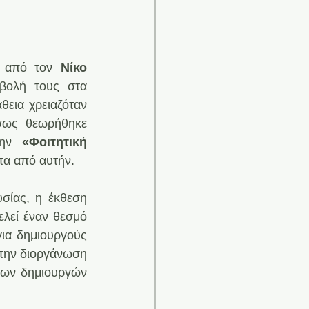
 από τον 
Νίκο 
βολή τους στα 
εια χρειαζόταν 
σως θεωρήθηκε 
ην
 «Φοιτητική 
ητα από αυτήν.
σίας, η έκθεση 
λεί έναν θεσμό 
ια δημιουργούς 
 την διοργάνωση 
των δημιουργών 