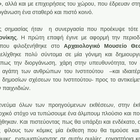
»
, αλλά και με επιχειρήσεις του χώρου, που έδρευαν στ
ργάνωση ένα σταθερό και πιστό κοινό.
ής σημασίας ήταν  η συνεργασία που προέκυψε τότε
ονίκης
. Η πρώτη επαφή έγινε με αφορμή την περιοδ
που φιλοξενήθηκε στο 
Αρχαιολογικό Μουσείο Θε
ελίχθηκε πολύ σύντομα σε μία γόνιμη και δημιουργι
πως την διοργάνωση, χάρη στην υπευθυνότητα, τον ε
 αγάπη των ανθρώπων του Ινστιτούτου  –και ιδιαιτέ
 δημοσίων σχέσεων του Ινστιτούτου- προς το αντικείμεν
 παιχνιδιών.
πνεύμα όλων των προηγούμενων εκθέσεων, στην έκ
ρχικό στόχο να τυπώσουμε ένα άλμπουμ πλούσιο και ποιο
θηκαν. Και πιστεύοντας πως θα υπάρξει και ενδέκατο, 
 φίλους των κόμικς μία έκθεση που θα τιμούσε και 
μικς, ενσωματώνοντας σε αυτήν ομιλίες, εργαστήρια κα