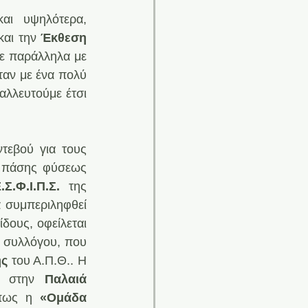
ι υψηλότερα, 
αι την
 Έκθεση 
ε παράλληλα με 
αν με ένα πολύ 
αλλευτούμε έτσι 
τεβού για τους 
 πάσης φύσεως 
.Σ.Φ.Ι.Π.Σ.
 της 
 συμπεριληφθεί 
δους, οφείλεται 
 συλλόγου, που 
ής
 του Α.Π.Θ.. Η 
ά στην
 Παλαιά 
πως η
 «Ομάδα 