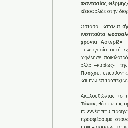
Φαντασίας Θέρμης
εξασφάλιζε στην διο
Ωστόσο, καταλυτικ
Ινστιτούτο Θεσσαλ
χρόνια Αστερίξ»
, 
συνεργασία αυτή εξ
ωφέλησε ποικιλοτρό
αλλά –κυρίως-  την
Πάσχου
, υπεύθυνης
και των επιτραπέζιων
Ακολουθώντας το 
Τόνο»
, θέσαμε ως α
τα εννέα που προηγή
προσφέρουμε στους
ποικιλοτρόπως τα κό