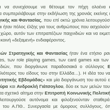
α να συνεχίσουμε να θέτουμε τον πήχη ολοένα κα
α συμπεριλάβουμε στην εκδήλωση της χρονιάς εκείνης κ
γικής και Φαντασίας
, που επί οκτώ χρόνια λειτουργούσ
αι ήταν πόλος έλξης για τους ανθρώπους που ασχολούντ
ς χώρο, αυτόν των επιτραπέζιων παιχνιδιών και να εκμετ
κοινή «δεξαμενή» ενδιαφέροντος.
ιών Στρατηγικής και Φαντασίας
 ήταν ένα ετήσιο ραν
s, των role playing games, των card games και των
νιδιών, που διοργάνωνε παραδοσιακά ο σύλλογος 
Ε
ιότερος του είδους του στην Ελλάδα…). Η ιδέα του να
ιτητικής Εβδομάδας
» και μία διοργάνωση του αυτού εί
πύρα
 και 
Ανδροκλή Γιάτσογλου
, δύο εκ των μελών του
α σχετικό αίτημα στην 
Επιτροπή Κοινωνικής Πολιτικ
ειτουργούσε αυτόνομα και φιλοξενούνταν σταθερ
ή
 του Α.ΠΘ.. Συνεργασία με όμορους συλλόγους, ό