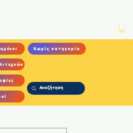
Νέα
Αρχείο
Επικοινωνία
ημένοι
Χωρίς κατηγορία
λιτεχνών
αφίες
γοί