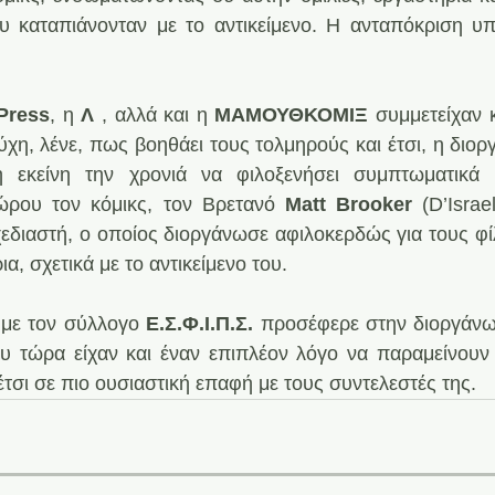
υ καταπιάνονταν με το αντικείμενο. Η ανταπόκριση υπ
Press
, η 
Λ
 , αλλά και η 
ΜΑΜΟΥΘΚΟΜΙΞ
 συμμετείχαν κ
χη, λένε, πως βοηθάει τους τολμηρούς και έτσι, η διοργ
η εκείνη την χρονιά να φιλοξενήσει συμπτωματικά 
ώρου τον κόμικς, τον Βρετανό 
Μatt Brooker
 (D’Israel
εδιαστή, ο οποίος διοργάνωσε αφιλοκερδώς για τους φίλ
ια, σχετικά με το αντικείμενο του.
 με τον σύλλογο 
Ε.Σ.Φ.Ι.Π.Σ.
 προσέφερε στην διοργάνω
υ τώρα είχαν και έναν επιπλέον λόγο να παραμείνουν 
τσι σε πιο ουσιαστική επαφή με τους συντελεστές της.