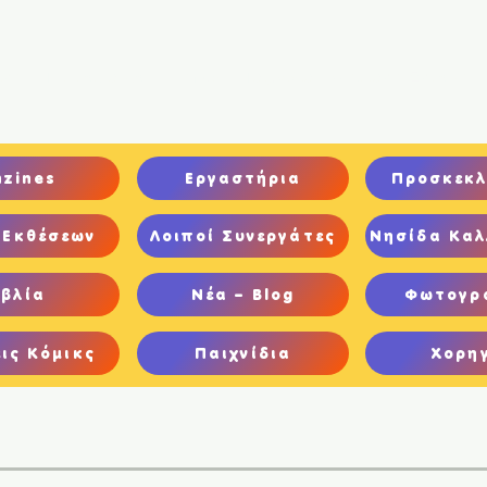
ική
Ποιοι είμαστε
Comics
Παιχνίδια
Ψηφιακή Έκθεση
nzines
Εργαστήρια
Προσκεκλ
 Εκθέσεων
Λοιποί Συνεργάτες
Νησίδα Καλ
ιβλία
Νέα – Blog
Φωτογρ
ις Κόμικς
Παιχνίδια
Χορη