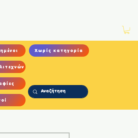
Νέα
Αρχείο
Επικοινωνία
ημένοι
Χωρίς κατηγορία
λιτεχνών
αφίες
γοί