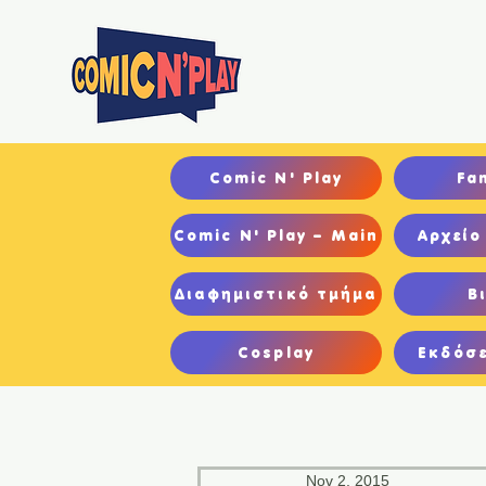
Αρχ
Comic N' Play
Fa
Comic N' Play – Main
Αρχείο
Διαφημιστικό τμήμα
Β
Cosplay
Εκδόσε
Nov 2, 2015