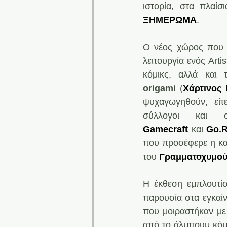
ιστορία, στα πλαίσ
ΞΗΜΕΡΩΜΑ
.
Ο νέος χώρος που φ
λειτουργία ενός Arti
κόμικς, αλλά και
origami
 (
Χάρτινος
ψυχαγωγηθούν, είτ
σύλλογοι και 
Gamecraft
 και
Go.R
που προσέφερε η κα
του 
Γραμματοχυμο
Η έκθεση εμπλουτίσ
παρουσία στα εγκαί
που μοιραστήκαν με
από το άλμπουμ κόμ