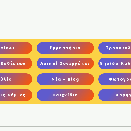
ική
Ποιοι είμαστε
Comics
Παιχνίδια
Ψηφιακή Έκθεση
nzines
Εργαστήρια
Προσκεκλ
 Εκθέσεων
Λοιποί Συνεργάτες
Νησίδα Καλ
ιβλία
Νέα – Blog
Φωτογρ
ις Κόμικς
Παιχνίδια
Χορη