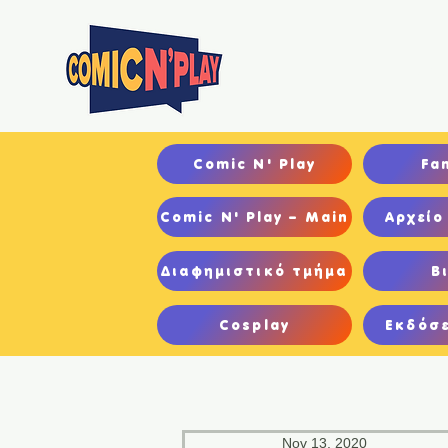
Αρχ
Comic N' Play
Fa
Comic N' Play – Main
Αρχείο
Διαφημιστικό τμήμα
Β
Cosplay
Εκδόσε
Nov 13, 2020