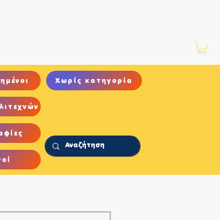
Νέα
Αρχείο
Επικοινωνία
ημένοι
Χωρίς κατηγορία
λιτεχνών
αφίες
γοί