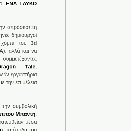
ο
ΕΝΑ ΓΛΥΚΟ 
ην απρόσκοπτη 
ηνες δημιουργοί 
 χόμπι του
 3d 
ΦΑ
), αλλά και να 
συμμετέχοντες 
Dragon Tale
, 
εάν εργαστήρια 
ε την επιμέλεια 
την συμβολική 
ιππου Μπαντή
, 
κατευθείαν μέσα 
η
), τα έσοδα τoυ 