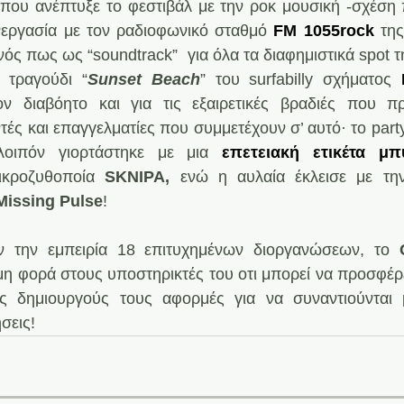
 που ανέπτυξε το φεστιβάλ με την ροκ μουσική -σχέση π
εργασία με τον ραδιοφωνικό σταθμό 
FM 1055rock
 τη
νός πως ως “soundtrack”  για όλα τα διαφημιστικά spot 
 τραγούδι “
Sunset Beach
” του surfabilly σχήματος 
ον διαβόητο και για τις εξαιρετικές βραδιές που πρ
τές και επαγγελματίες που συμμετέχουν σ’ αυτό· το part
λοιπόν γιορτάστηκε με μια 
επετειακή ετικέτα μπ
ικροζυθοποία 
SKNIPA, 
ενώ η αυλαία έκλεισε με την
Missing Pulse
!
ν την εμπειρία 18 επιτυχημένων διοργανώσεων, το
 
όμη φορά στους υποστηρικτές του οτι μπορεί να προσφέρε
υς δημιουργούς τους αφορμές για να συναντιούνται 
σεις!