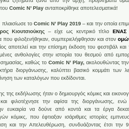
υργικά ζητήματα ξανά από την αρχή, προβλήματα όμω
 του
 Comic N’ Play
 ανταποκρίθηκε αποτελεσματικά!
 πλαισίωσε το
 Comic N’ Play 2019
 – και την οποία επιμ
ρος Κιουτσιούκης
 – είχε ως κεντρικό τίτλο 
ΕΝΑΣ 
γα που φιλοξενήθηκαν, συμπεριελήφθησαν και στον 
ομών
ίος αποτελεί και την επίσημη έκδοση του φεστιβάλ και 
ημένες ανθολογίες στην ιστορία του θεσμού από εμπο
ς σημασίας, καθώς το 
Comic N’ Play,
 ακολουθώντας την 
τήρα διοργάνωσης, καλύπτει βασικό κομμάτι των λει
ίνηση των καταλόγων που εκδίδονται.
ης της εκδήλωσης ήταν ο δημιουργός κόμικς και εικονο
και φιλοτέχνησε την αφίσα της διοργάνωσης, ενώ 
την ευκαιρία να δούνε από κοντά και τα έργα δεκα
ών κόμικς, που έφτιαξαν ισάριθμες ιστορίες εμπνευσ
αση και την Απελευθέρωση, συνδυάζοντας έτσι την 9η