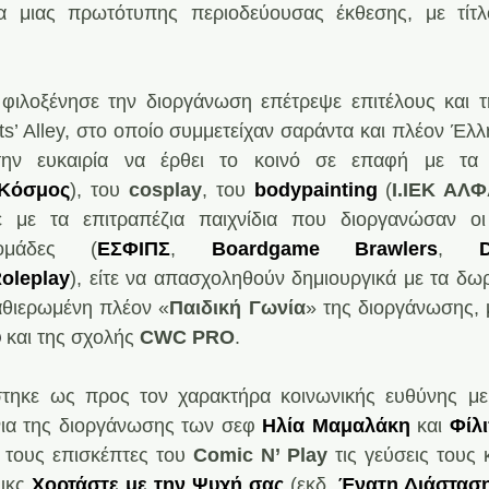
ια μιας πρωτότυπης περιοδεύουσας έκθεσης, με τίτλ
ιλοξένησε την διοργάνωση επέτρεψε επιτέλους και τ
sts’ Alley, στο οποίο συμμετείχαν σαράντα και πλέον Έλλ
 την ευκαιρία να έρθει το κοινό σε επαφή με τα
 Κόσμος
), του 
cosplay
, του 
bodypainting 
(
Ι.ΙΕΚ ΑΛ
ε με τα επιτραπέζια παιχνίδια που διοργανώσαν οι 
ομάδες (
ΕΣΦΙΠΣ
, 
Boardgame Brawlers
, 
oleplay
), είτε να απασχοληθούν δημιουργικά με τα δωρ
θιερωμένη πλέον «
Παιδική Γωνία
» της διοργάνωσης, μ
ύ
και της σχολής 
CWC PRO
.
τηκε ως προς τον χαρακτήρα κοινωνικής ευθύνης με 
νια της διοργάνωσης των σεφ 
Ηλία Μαμαλάκη
 και 
Φίλ
 τους επισκέπτες του
 Comic N’ Play
 τις γεύσεις τους 
ικς
Χορτάστε με την Ψυχή σας
(εκδ.
Ένατη Διάστασ