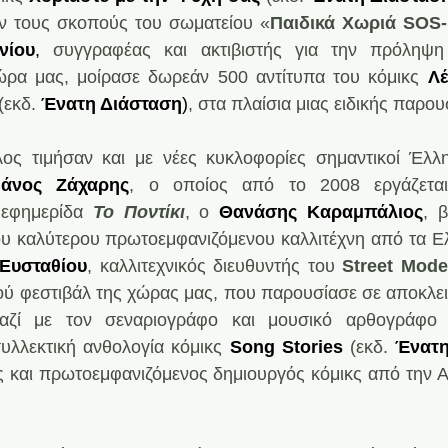
ν τους σκοπούς του σωματείου «
Παιδικά Χωριά SOS
νίου
,
 συγγραφέας και ακτιβιστής για την πρόληψη
ρα μας, μοίρασε δωρεάν 500 αντίτυπα του κόμικς 
Λέ
 (εκδ.
 Ένατη Διάσταση
)
, στα πλαίσια μιας ειδικής παρο
ος τιμήσαν και με νέες κυκλοφορίες σημαντικοί Έλλη
άνος Ζάχαρης
, ο οποίος από το 2008 εργάζεται
 εφημερίδα 
Το Ποντίκι
, ο 
Θανάσης Καραμπάλιος
, 
του καλύτερου πρωτοεμφανιζόμενου καλλιτέχνη από τα Ελ
 Ευσταθίου
, καλλιτεχνικός διευθυντής του 
Street Mode
αζί με τον σεναριογράφο και μουσικό αρθογράφο
συλλεκτική ανθολογία κόμικς 
Song Stories
 (εκδ. 
Ένατη