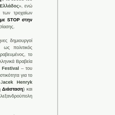
-Eλλάδος
», ενώ 
 των τροχαίων 
με STOP στην 
υσίασης.
νες δημιουργοί 
 ως πολιτικός 
βραβευμένος, το 
ληνικά Βραβεία 
 Festival
 – του 
μεγαλύτερου μουσικού φεστιβάλ της χώρας μας, που παρουσίασε σε αποκλειστικότητα για το 
 J
acek Henryk 
 Διάσταση
) και 
τέλος, ο ταλαντούχος και πρωτοεμφανιζόμενος δημιουργός κόμικς από την Αλεξανδρούπολη 