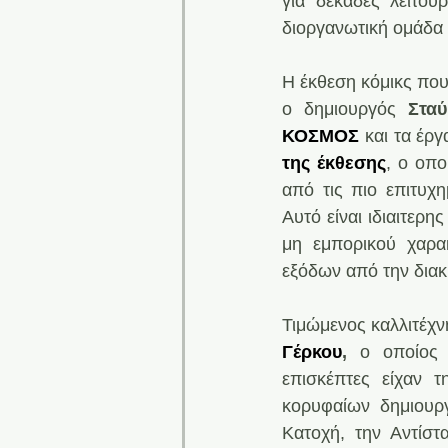
για δεκάδες λειτο
διοργανωτική ομάδα
H έκθεση κόμικς που
ο δημιουργός 
Σταύ
ΚΟΣΜΟΣ 
και τα έρ
της έκθεσης
, ο οπο
από τις πιο επιτυχ
Αυτό είναι ιδιαιτερη
μη εμπορικού χαρακ
εξόδων από την διακ
Τιμώμενος καλλιτέχν
Γέρκου
, 
o οποίος 
επισκέπτες είχαν 
κορυφαίων δημιουργ
Κατοχή, την Αντίστ