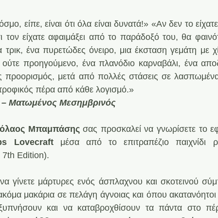
σμο, είπε, είναι ότι όλα είναι δυνατά!» «Αν δεν το είχατε
ι τον είχατε αφαιμάξει από το παράδοξό του, θα φαινότ
 τρικ, ένα πυρετώδες όνειρο, μια έκσταση γεμάτη με χί
 ούτε προηγούμενο, ένα πλανόδιο καρναβάλι, ένα αποδ
ς προορισμός, μετά από πολλές στάσεις σε λασπωμένα 
τροφικός πέρα από κάθε λογισμό.»
– Ματωμένος Μεσημβρινός
κόλαος Μπαμπάσης
 σας προσκαλεί να γνωρίσετε το εφ
ps Lovecraft
 μέσα από το επιτραπέζιο παιχνίδι 
7th Edition).
 να γίνετε μάρτυρες ενός άσπλαχνου και σκοτεινού σύμ
κόμα μακάρια σε πελάγη άγνοιας και όπου ακατανόητοι Θ
ξυπνήσουν και να καταβροχθίσουν τα πάντα στο πέρ