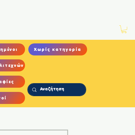
Νέα
Αρχείο
Επικοινωνία
ημένοι
Χωρίς κατηγορία
λιτεχνών
αφίες
γοί