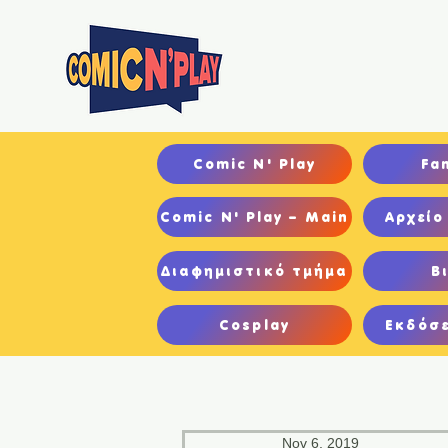
Αρχ
Comic N' Play
Fa
Comic N' Play – Main
Αρχείο
Διαφημιστικό τμήμα
Β
Cosplay
Εκδόσε
Nov 6, 2019