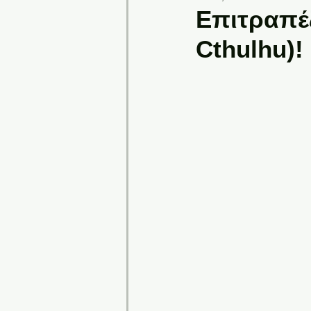
Επιτραπέζ
Cthulhu)!