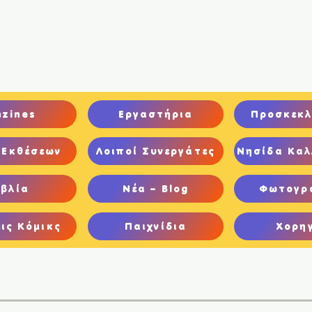
ική
Ποιοι είμαστε
Comics
Παιχνίδια
Ψηφιακή Έκθεση
nzines
Εργαστήρια
Προσκεκλ
 Εκθέσεων
Λοιποί Συνεργάτες
Νησίδα Καλ
ιβλία
Νέα – Blog
Φωτογρ
ις Κόμικς
Παιχνίδια
Χορη