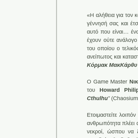
«Η αλήθεια για τον κό
γέννησή σας και έτσ
αυτό που είναι… ένα
έχουν ούτε ανάλογο
του οποίου ο τελικό
ανείπωτος και κατασ
Κόρμακ ΜακΚάρθυ 
Ο Game Master 
Νι
του 
Howard Phili
Cthulhu
”
 (Chaosium 
Ετοιμαστείτε λοιπόν
ανθρωπότητα πλέει α
νεκροί, ώσπου να 