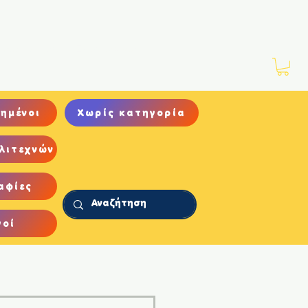
Νέα
Αρχείο
Επικοινωνία
ημένοι
Χωρίς κατηγορία
λιτεχνών
αφίες
γοί