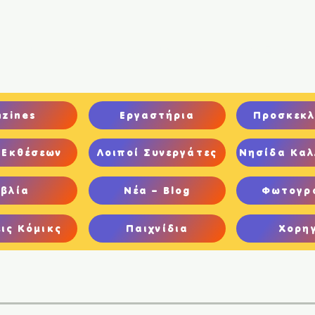
ική
Ποιοι είμαστε
Comics
Παιχνίδια
Ψηφιακή Έκθεση
nzines
Εργαστήρια
Προσκεκλ
 Εκθέσεων
Λοιποί Συνεργάτες
Νησίδα Καλ
ιβλία
Νέα – Blog
Φωτογρ
ις Κόμικς
Παιχνίδια
Χορη