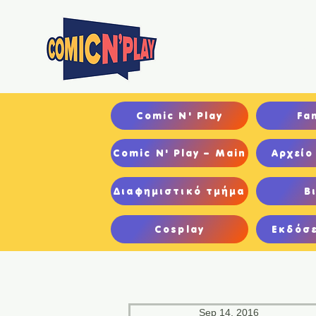
Αρχ
Comic N' Play
Fa
Comic N' Play – Main
Αρχείο
Διαφημιστικό τμήμα
Β
Cosplay
Εκδόσε
Sep 14, 2016