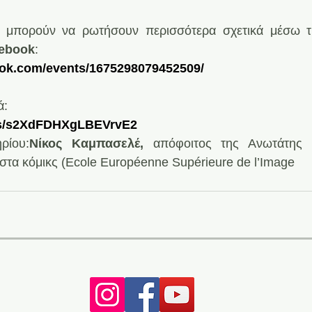
, μπορούν να ρωτήσουν περισσότερα σχετικά μέσω τη
cebook
:
ook.com/events/1675298079452509/
ά:
rms/s2XdFDHXgLBEVrvE2
ρίου:
Νίκος Καμπασελέ,
 απόφοιτος της Ανωτάτης 
στα κόμικς (Ecole Européenne Supérieure de l’Image