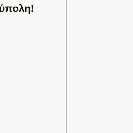
ύπολη!