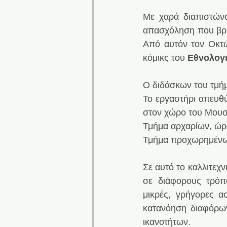
Mε χαρά διαπιστώνο
απασχόληση που βρί
Από αυτόν τον Οκτώβ
κόμικς του 
Εθνολογ
Ο διδάσκων του τμήμ
Το εργαστήρι απευθύ
στον χώρο του Μουσ
Τμήμα αρχαρίων, ώρ
Τμήμα προχωρημένω
Σε αυτό το καλλιτεχ
σε διάφορους τρόπο
μικρές, γρήγορες α
κατανόηση διαφόρων
ικανοτήτων.