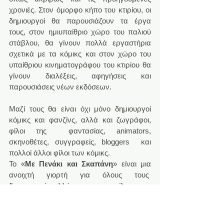
χρονιές. Στον όμορφο κήπο του κτιρίου, οι 
δημιουργοί θα παρουσιάζουν τα έργα 
τους, στον ημιυπαίθριο χώρο του παλιού 
στάβλου, θα γίνουν πολλά εργαστήρια 
σχετικά με τα κόμικς και στον χώρο του 
υπαίθριου κινηματογράφου του κτιρίου θα 
γίνουν διαλέξεις, αφηγήσεις και 
παρουσιάσεις νέων εκδόσεων.
Μαζί τους θα είναι όχι μόνο δημιουργοί 
κόμικς και φανζίνς, αλλά και ζωγράφοι, 
φίλοι της  φαντασίας, animators, 
σκηνοθέτες, συγγραφείς, bloggers  και 
πολλοί άλλοι φίλοι των κόμικς. 
Το «
Με Πενάκι και Σκαπάνη
» είναι μια 
ανοιχτή γιορτή για όλους τους  
δημιουργούς αλλά και για τους φίλους των 
κόμικς. Είναι μια  ευκαιρία να περάσουνε 
τρεις μέρες συζητώντας και γνωρίζοντας ο 
ένας τον άλλον.  Μαζί τους θα είναι 