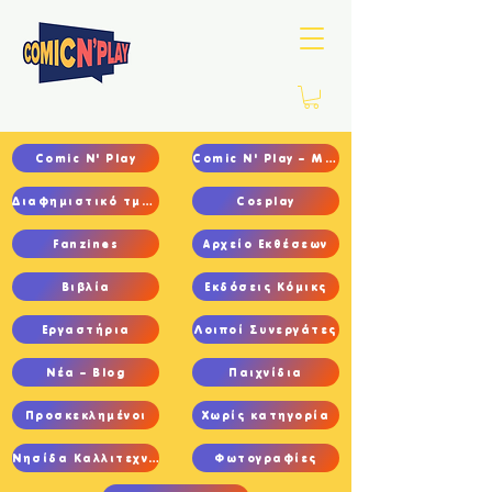
Comic N' Play
Comic N' Play – Main
Διαφημιστικό τμήμα
Cosplay
Fanzines
Αρχείο Εκθέσεων
Βιβλία
Εκδόσεις Κόμικς
Εργαστήρια
Λοιποί Συνεργάτες
Νέα – Blog
Παιχνίδια
Προσκεκλημένοι
Χωρίς κατηγορία
Νησίδα Καλλιτεχνών
Φωτογραφίες