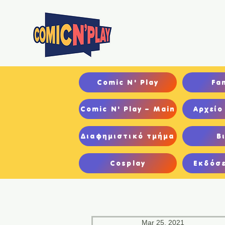
Αρχ
Comic N' Play
Fa
Comic N' Play – Main
Αρχείο
Διαφημιστικό τμήμα
Β
Cosplay
Εκδόσε
Mar 25, 2021