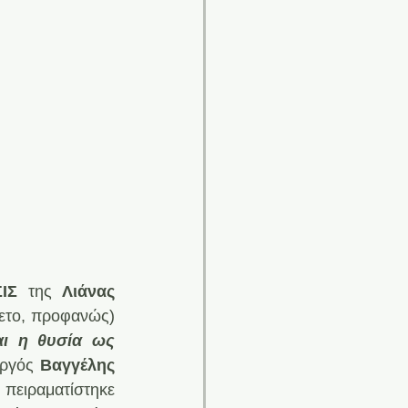
ΙΣ
 της 
Λιάνας 
ετο, προφανώς) 
ι η θυσία ως 
υργός 
Βαγγέλης 
πειραματίστηκε 