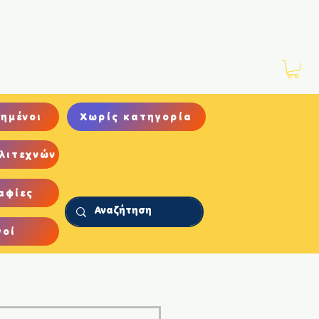
Νέα
Αρχείο
Επικοινωνία
ημένοι
Χωρίς κατηγορία
λιτεχνών
αφίες
γοί