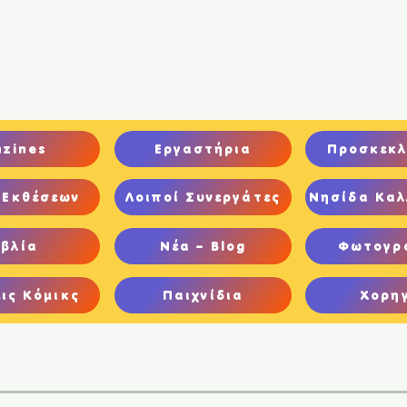
ική
Ποιοι είμαστε
Comics
Παιχνίδια
Ψηφιακή Έκθεση
nzines
Εργαστήρια
Προσκεκλ
 Εκθέσεων
Λοιποί Συνεργάτες
Νησίδα Καλ
ιβλία
Νέα – Blog
Φωτογρ
ις Κόμικς
Παιχνίδια
Χορη