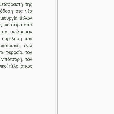
εταφραστή της 
όδοση στα νέα 
ιουργία τίτλων 
 μια σειρά από 
ατα, αντλούσαν 
 παρέλαση των 
κοτρώνη, ενώ 
α Φερραίο, τον 
Μπότσαρη, τον 
κοί τίτλοι όπως 