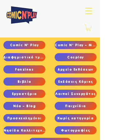
Comic N' Play
Comic N' Play – Main
Διαφημιστικό τμήμα
Cosplay
Fanzines
Αρχείο Εκθέσεων
Βιβλία
Εκδόσεις Κόμικς
Εργαστήρια
Λοιποί Συνεργάτες
Νέα – Blog
Παιχνίδια
Προσκεκλημένοι
Χωρίς κατηγορία
Νησίδα Καλλιτεχνών
Φωτογραφίες