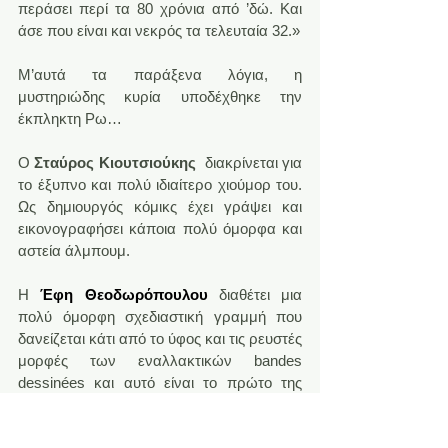
περάσει περί τα 80 χρόνια από ’δώ. Και 
άσε που είναι και νεκρός τα τελευταία 32.»
Μ’αυτά τα παράξενα λόγια, η 
μυστηριώδης κυρία υποδέχθηκε την 
έκπληκτη Ρω…
Ο 
Σταύρος Κιουτσιούκης
  διακρίνεται για 
το έξυπνο και πολύ ιδιαίτερο χιούμορ του. 
Ως δημιουργός κόμικς έχει γράψει και 
εικονογραφήσει κάποια πολύ όμορφα και 
αστεία άλμπουμ.
Η 
Έφη Θεοδωρόπουλου
διαθέτει μια 
πολύ όμορφη σχεδιαστική γραμμή που 
δανείζεται κάτι από το ύφος και τις ρευστές 
μορφές των εναλλακτικών bandes 
dessinées και αυτό είναι το πρώτο της 
κόμικ «μεγάλου μήκους».