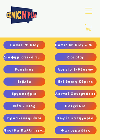
Comic N' Play
Comic N' Play – Main
Διαφημιστικό τμήμα
Cosplay
Fanzines
Αρχείο Εκθέσεων
Βιβλία
Εκδόσεις Κόμικς
Εργαστήρια
Λοιποί Συνεργάτες
Νέα – Blog
Παιχνίδια
Προσκεκλημένοι
Χωρίς κατηγορία
Νησίδα Καλλιτεχνών
Φωτογραφίες