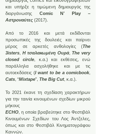
δημιουργός comics και εικονογραφήσεων 
και υπήρξε η τιμώμενη δημιουργός της 
διοργάνωσης 
Comic N’ Play – 
Αστροναύτες
 (2017).
Από το 2016 και μετά εκδίδονται 
προσωπικές της δουλειές και παίρνει 
μέρος σε αρκετές ανθολογίες (
The 
3isters
, 
Η τσαλακωμένη Ουρά
, 
The very 
closed circle
, κ.α.) και εκθέσεις, ενώ 
παράλληλα ασχολήθηκε και με τις 
αυτοεκδόσεις (
I want to be a comicbook
, 
Cats
, “
Mixtape
”, 
The Big Cut
, κ.α.).
Το 2021 έκανε τη σχεδίαση χαρακτήρων 
για την ταινία κινουμένων σχεδίων μικρού 
μήκους
ECHO
, η οποία βραβεύτηκε στο Φεστιβάλ 
Κινουμένων Σχεδίων του Λος Άντζελες, 
όπως και στο Φεστιβάλ Κινηματογράφου 
Καννών.