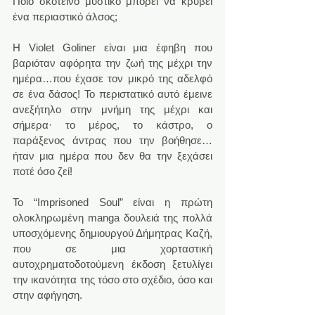
Ποιό σκοτεινό μυστικό μπορεί να κρύβει 
ένα περιαστικό άλσος;
Η Violet Goliner είναι μια έφηβη που 
βαριόταν αφόρητα την ζωή της μέχρι την 
ημέρα…που έχασε τον μικρό της αδελφό 
σε ένα δάσος! Το περιστατικό αυτό έμεινε 
ανεξήτηλο στην μνήμη της μέχρι και 
σήμερα· το μέρος, το κάστρο, ο 
παράξενος άντρας που την βοήθησε…
ήταν μια ημέρα που δεν θα την ξεχάσει 
ποτέ όσο ζεί!
To “Imprisoned Soul” είναι η πρώτη 
ολοκληρωμένη manga δουλειά της πολλά 
υποσχόμενης δημιουργού Δήμητρας Καζή, 
που σε μια χορταστική 
αυτοχρηματοδοτούμενη έκδοση ξετυλίγει 
την ικανότητα της τόσο στο σχέδιο, όσο και 
στην αφήγηση.