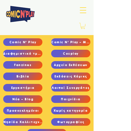
Comic N' Play
Comic N' Play – Main
Διαφημιστικό τμήμα
Cosplay
Fanzines
Αρχείο Εκθέσεων
Βιβλία
Εκδόσεις Κόμικς
Εργαστήρια
Λοιποί Συνεργάτες
Νέα – Blog
Παιχνίδια
Προσκεκλημένοι
Χωρίς κατηγορία
Νησίδα Καλλιτεχνών
Φωτογραφίες