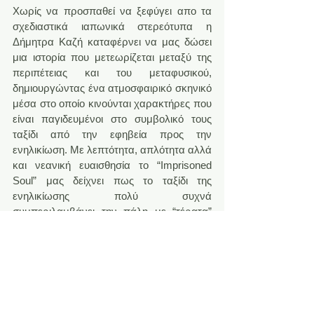
Χωρίς να προσπαθεί να ξεφύγει απο τα 
σχεδιαστικά ιαπωνικά στερεότυπα η 
Δήμητρα Καζή καταφέρνει να μας δώσει 
μια ιστορία που μετεωρίζεται μεταξύ της 
περιπέτειας και του μεταφυσικού, 
δημιουργώντας ένα ατμοσφαιρικό σκηνικό 
μέσα στο οποίο κινούνται χαρακτήρες που 
είναι παγιδευμένοι στο συμβολικό τους 
ταξίδι από την εφηβεία προς την 
ενηλικίωση. Με λεπτότητα, απλότητα αλλά 
και νεανική ευαισθησία το “Imprisoned 
Soul” μας δείχνει πως το ταξίδι της 
ενηλικίωσης πολύ συχνά 
συμπεριλαμβάνει την πάλη με “τέρατα” 
που δεν βρίσκονται απαραίτητα γύρω 
μας, αλλά…μέσα μας!
Σεβόμενη τέλος πιστά τις επιρροές της, η 
δημιουργός διατηρεί το παραδοσιακό 
ιαπωνικό format εκτύπωσης, που 