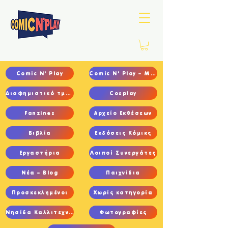
Comic N' Play
Comic N' Play – Main
Διαφημιστικό τμήμα
Cosplay
Fanzines
Αρχείο Εκθέσεων
Βιβλία
Εκδόσεις Κόμικς
Εργαστήρια
Λοιποί Συνεργάτες
Νέα – Blog
Παιχνίδια
Προσκεκλημένοι
Χωρίς κατηγορία
Νησίδα Καλλιτεχνών
Φωτογραφίες