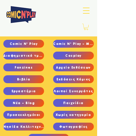
Comic N' Play
Comic N' Play – Main
Διαφημιστικό τμήμα
Cosplay
Fanzines
Αρχείο Εκθέσεων
Βιβλία
Εκδόσεις Κόμικς
Εργαστήρια
Λοιποί Συνεργάτες
Νέα – Blog
Παιχνίδια
Προσκεκλημένοι
Χωρίς κατηγορία
Νησίδα Καλλιτεχνών
Φωτογραφίες