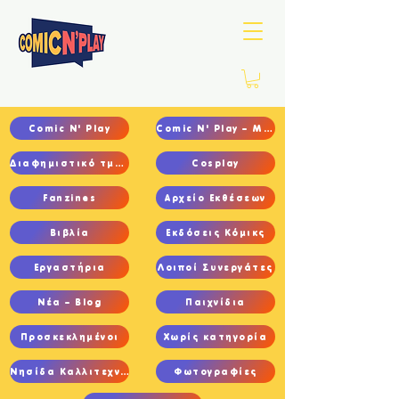
Comic N' Play
Comic N' Play – Main
Διαφημιστικό τμήμα
Cosplay
Fanzines
Αρχείο Εκθέσεων
Βιβλία
Εκδόσεις Κόμικς
Εργαστήρια
Λοιποί Συνεργάτες
Νέα – Blog
Παιχνίδια
Προσκεκλημένοι
Χωρίς κατηγορία
Νησίδα Καλλιτεχνών
Φωτογραφίες