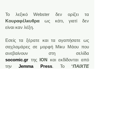
Το λεξικό Webster δεν ορίζει τα 
Κουραφέλκυθρα
 ως κάτι, γιατί δεν 
είναι καν λέξη.
Εσείς τα ξέρατε και τα αγαπήσατε ως 
σαχλαμάρες σε μορφή Μίκυ Μάου που 
ανεβαίνουν στη σελίδα 
socomic.gr
 της
 ΙΟΝ
 και εκδίδονται από 
την 
Jemma Press
. To “
ΠΑΙΧΤΕ 
ΠΑΝΚ!”
 είναι το 5ο και καλύτερο 
άλμπουμ της σειράς. Καλά και τα άλλα 
δεν πάνε πίσω.
Ακόμα, σε αυτή την έκδοση οι αναγνώστες 
μας θα έχουν την ευκαιρία 
να απολαύσουν τους χαρακτήρες της 
σειράς μέσα από την ματιά και το πενάκι 
του 
Ηλία Κυριαζή
, τον οποίο και 
ευχαριστούμε πολύ!