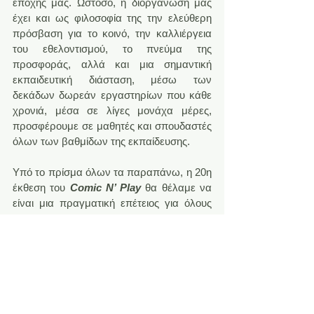
εποχής μας. Ωστόσο, η διοργάνωση μας 
έχει και ως φιλοσοφία της την ελεύθερη 
πρόσβαση για το κοινό, την καλλιέργεια 
του εθελοντισμού, το πνεύμα της 
προσφοράς, αλλά και μια σημαντική 
εκπαιδευτική διάσταση, μέσω των 
δεκάδων δωρεάν εργαστηρίων που κάθε 
χρονιά, μέσα σε λίγες μονάχα μέρες, 
προσφέρουμε σε μαθητές και σπουδαστές 
όλων των βαθμίδων της εκπαίδευσης.
Υπό το πρίσμα όλων τα παραπάνω, η 20η 
έκθεση του 
Comic N’ Play
 θα θέλαμε να 
είναι μια πραγματική επέτειος για όλους 
όσους συμμερίζονται και εκτιμούν αυτή την 
καλλιτεχνική και εκπαιδευτική μας 
πρόταση! Έτσι λοιπόν, όπως άλλωστε 
διαπιστώσατε, αποφασίσαμε για δεύτερη 
φορά στην ιστορία του θεσμού μας να 
αναβάλλουμε την διεξαγωγή της 
διοργάνωσης μας για…το 2022!