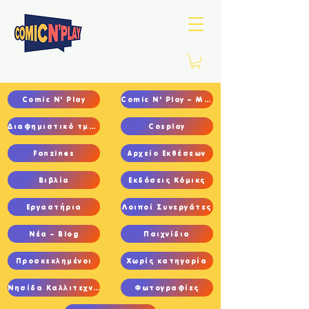
Comic N' Play
Comic N' Play – Main
Διαφημιστικό τμήμα
Cosplay
Fanzines
Αρχείο Εκθέσεων
Βιβλία
Εκδόσεις Κόμικς
Εργαστήρια
Λοιποί Συνεργάτες
Νέα – Blog
Παιχνίδια
Προσκεκλημένοι
Χωρίς κατηγορία
Νησίδα Καλλιτεχνών
Φωτογραφίες