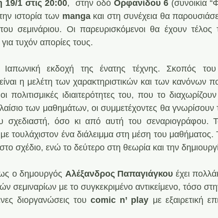
 19/1 στις 20:00
,  στην οδό 
Ορφανίδου 6
 (συνοικία “
την ιστορία των 
manga
 και στη συνέχεια θα παρουσιάσε
του σεμινάριου. Οι παρευρισκόμενοι θα έχουν τέλος τ
 για τυχόν απορίες τους.
 Ιαπωνική εκδοχή της ένατης τέχνης. Σκοπός του 
είναι η μελέτη των χαρακτηριστικών και των κανόνων πο
οι πολιτισμικές ιδιαιτερότητες του, που το διαχωρίζουν
πλαίσιο των μαθημάτων, οι συμμετέχοντες θα γνωρίσουν 
υ σχεδιαστή, όσο κι από αυτή του σεναριογράφου. Τ
 με τουλάχιστον ένα διάλειμμα στη μέση του μαθήματος. 
στο σχέδιο, ενώ το δεύτερο στη θεωρία και την δημιουργί
ως ο δημουργός 
Αλέξανδρος Παπαγιάγκου
 έχει πολλά
ών σεμιναρίων με το συγκεκριμένο αντικείμενο, τόσο στη
νες διοργανώσεις του
 comic n’ play
 με εξαιρετική επι