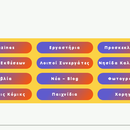
ική
Ποιοι είμαστε
Comics
Παιχνίδια
Ψηφιακή Έκθεση
nzines
Εργαστήρια
Προσκεκλ
 Εκθέσεων
Λοιποί Συνεργάτες
Νησίδα Καλ
ιβλία
Νέα – Blog
Φωτογρ
ις Κόμικς
Παιχνίδια
Χορη