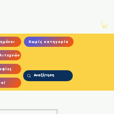
Νέα
Αρχείο
Επικοινωνία
ημένοι
Χωρίς κατηγορία
λιτεχνών
αφίες
γοί