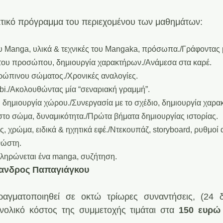
κτικό πρόγραμμα του περιεχομένου των μαθημάτων:
υ Manga, υλικά & τεχνικές του Mangaka, πρόσωπα./Γράφοντας μ
του προσώπου, δημιουργία χαρακτήρων./Ανάμεσα στα καρέ.
ρώπινου σώματος./Χρονικές αναλογίες.
bi./Ακολουθώντας μία “σεναριακή γραμμή”.
 δημιουργία χώρου./Συνεργασία με το σχέδιο, δημιουργία χαρα
στο σώμα, δυναμικότητα./Πρώτα βήματα δημιουργίας ιστορίας.
, χρώμα, ειδικά & ηχητικά εφέ./Ντεκουπάζ, storyboard, ρυθμοί
νώστη.
ληρώνεται ένα manga, συζήτηση.
ανδρος Παπαγιάγκου
αγματοποιηθεί σε οκτώ τρίωρες συναντήσεις, (24 δι
υνολικό κόστος της συμμετοχής τιμάται στα 
150 ευρώ