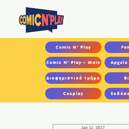
Αρχ
Comic N' Play
Fa
Comic N' Play – Main
Αρχείο
Διαφημιστικό τμήμα
Β
Cosplay
Εκδόσε
Jan 11, 2017