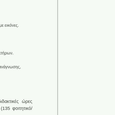
ε εικόνες.
κτήρων.
 ανάγνωσης, 
δακτικές ώρες 
 (135 φοιτητικό/