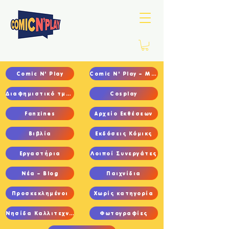
Comic N' Play
Comic N' Play – Main
Διαφημιστικό τμήμα
Cosplay
Fanzines
Αρχείο Εκθέσεων
Βιβλία
Εκδόσεις Κόμικς
Εργαστήρια
Λοιποί Συνεργάτες
Νέα – Blog
Παιχνίδια
Προσκεκλημένοι
Χωρίς κατηγορία
Νησίδα Καλλιτεχνών
Φωτογραφίες