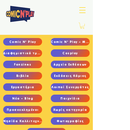
Comic N' Play
Comic N' Play – Main
Διαφημιστικό τμήμα
Cosplay
Fanzines
Αρχείο Εκθέσεων
Βιβλία
Εκδόσεις Κόμικς
Εργαστήρια
Λοιποί Συνεργάτες
Νέα – Blog
Παιχνίδια
Προσκεκλημένοι
Χωρίς κατηγορία
Νησίδα Καλλιτεχνών
Φωτογραφίες