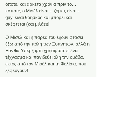
όποτε, και αρκετά χρόνια πριν το… 
κάποτε, ο Μισέλ είναι… ζόμπι, είναι… 
gay, είναι θρήσκος και μπορεί και 
σκέφτεται (και μιλάει)!
Ο Μισέλ και η παρέα του έχουν φτάσει 
έξω από την πόλη των Ξυπνητών, αλλά η 
Ξανθιά Υπερζόμπι χρησιμοποιεί ένα 
τέχνασμα και παγιδεύει όλη την ομάδα, 
εκτός από τον Μισέλ και τη Φελίσια, που 
ξεφεύγουν!
Θα καταφέρουν άραγε οι δυο τους να 
σώσουν τους φίλους τους; Θα σώσουν 
τελικά τον κόσμο ή είμαστε όλοι 
καταδικασμένοι; Θα γίνει ο Μισέλ ξανά 
άνθρωπος; Τελικά με εκείνο το τσάι και τα 
κουλουράκια, τι θα γίνει;!
Tίτλος: O.M.G. Zombie
#3