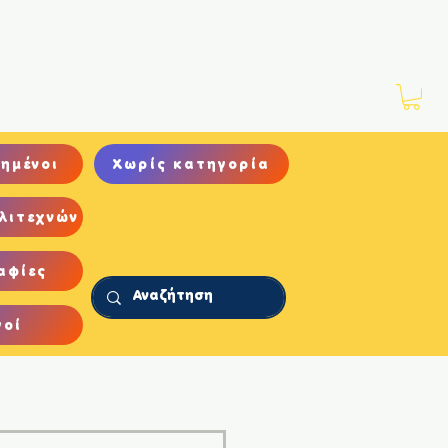
Νέα
Αρχείο
Επικοινωνία
ημένοι
Χωρίς κατηγορία
λιτεχνών
αφίες
γοί