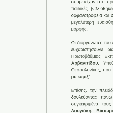
συμμετείχαν στο πρ
παιδικές βιβλιοθήκ
ορφανοτροφεία και σ
μεγαλύτερη ευαισθη
μορφής.
Οι διοργανωτές του 
ευχαριστήσουνε ιδι
Πρωτοβάθμιας Εκπ
Αρβανιτίδου
, Υπεύ
Θεσσαλονίκης, που τ
με κόμιξ
”.
Επίσης, την πλειά
δουλεύοντας πάν
συγκεκριμένα τους
Λουγιάκη, Βίκτωρ