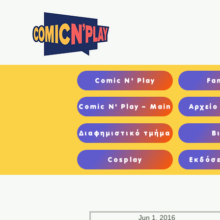
Αρχ
Comic N' Play
Fa
Comic N' Play – Main
Αρχείο
Διαφημιστικό τμήμα
Β
Cosplay
Εκδόσε
Jun 1, 2016