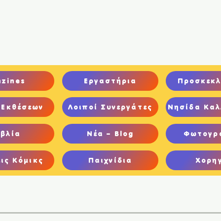
ική
Ποιοι είμαστε
Comics
Παιχνίδια
Ψηφιακή Έκθεση
nzines
Εργαστήρια
Προσκεκλ
 Εκθέσεων
Λοιποί Συνεργάτες
Νησίδα Καλ
ιβλία
Νέα – Blog
Φωτογρ
ις Κόμικς
Παιχνίδια
Χορη