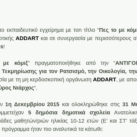
 εκπαιδευτικό εγχείρημα με τon τίτλο “
Πες το με κόμ
οτικής 
ADDART
και σε συνεργασία με περισσότερους α
cs
!
 με κόμιξ
” πραγματοποιήθηκε από την “
ΑΝΤΙΓΟ
Τεκμηρίωσης για τον Ρατσισμό, την Οικολογία, την 
σία με τη μη κερδοσκοπική οργάνωση 
ADDART
, με απο
ύρος Νιάρχος
“.
ν 
1η Δεκεμβρίου 2015
 και ολοκληρώθηκε στις 
31 Μα
μμετείχαν 
5 δημόσια δημοτικά σχολεία
 Ανατολικ
δες μαθητών/ριών ηλικίας 10-12 ετών (Ε’ και ΣΤ’ τάξη
 πρόγραμμα ήταν πιο αναλυτικά τα κάτωθι: