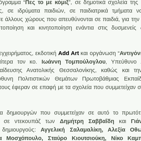
όγραμμα “
Πες το με κόμιξ
”, σε δημοτικά σχολεία της 
ες, σε ιδρύματα παιδιών, σε παιδιατρικά τμήματα νο
ε άλλους χώρους που απευθύνονται σε παιδιά, για την 
τοποίηση και κινητοποίηση ενάντια στις δυσμενείς δ
εγχειρήματος, εκδοτική 
Add Art
 και οργάνωση “
Αντιγόν
αίτερα τον κο. 
Ιωάννη Τομπούλογλου
, Υπεύθυνο 
αίδευσης Ανατολικής Θεσσαλονίκης, καθώς και τη
θυνη Πολιτιστικών Θεμάτων Πρωτοβάθμιας Εκπαίδε
ους έφεραν σε επαφή με τα σχολεία που συμμετείχαν σ
δα δημιουργών που συμμετείχαν σε αυτό το πρωτότυ
ω σε ντεκουπάζ των 
Δημήτρη Σαββαΐδη
 και 
Γιά
 δημιουργούς: 
Αγγελική Σαλαμαλίκη, Αλεξία Οθων
α Μοσχόπουλο, Σταύρο Κιουτσιούκη, Νίκο Καμπ