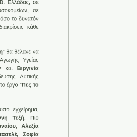
Β. Ελλάδας, σε 
σοκομείων, σε 
όσο το δυνατόν 
ιακρίσεις κάθε 
η
” θα θέλανε να 
Αγωγής Υγείας 
ν κα. 
Βιργινία 
υσης Δυτικής 
το έργο “
Πες το 
πο εγχείρημα, 
ννη Τεξή
. Πιο 
αίου, Αλεξία 
ασελέ, Σοφία 