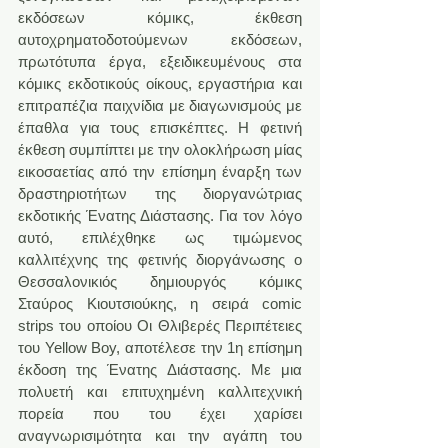
εκδόσεων κόμικς, έκθεση 
αυτοχρηματοδοτούμενων εκδόσεων, 
πρωτότυπα έργα, εξειδικευμένους στα 
κόμικς εκδοτικούς οίκους, εργαστήρια και 
επιτραπέζια παιχνίδια με διαγωνισμούς με 
έπαθλα για τους επισκέπτες. Η φετινή 
έκθεση συμπίπτει με την ολοκλήρωση μίας 
εικοσαετίας από την επίσημη έναρξη των 
δραστηριοτήτων της διοργανώτριας 
εκδοτικής Ένατης Διάστασης. Για τον λόγο 
αυτό, επιλέχθηκε ως τιμώμενος 
καλλιτέχνης της φετινής διοργάνωσης ο 
Θεσσαλονικιός δημιουργός κόμικς 
Σταύρος Κιουτσιούκης, η σειρά comic 
strips του οποίου Οι Θλιβερές Περιπέτειες 
του Yellow Boy, αποτέλεσε την 1η επίσημη 
έκδοση της Ένατης Διάστασης. Με μια 
πολυετή και επιτυχημένη καλλιτεχνική 
πορεία που του έχει χαρίσει 
αναγνωρισιμότητα και την αγάπη του 