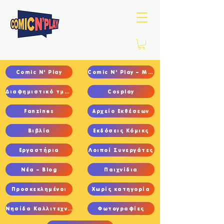
Comic N' Play
Comic N' Play – Main
Διαφημιστικό τμήμα
Cosplay
Fanzines
Αρχείο Εκθέσεων
Βιβλία
Εκδόσεις Κόμικς
Εργαστήρια
Λοιποί Συνεργάτες
Νέα – Blog
Παιχνίδια
Προσκεκλημένοι
Χωρίς κατηγορία
Νησίδα Καλλιτεχνών
Φωτογραφίες