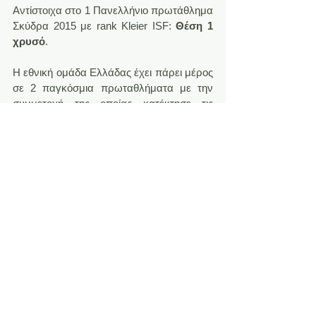
Αντίστοιχα στο 1 Πανελλήνιο πρωτάθλημα 
Σκύδρα 2015 με rank Kleier ISF: 
Θέση 1 
χρυσό
.
Η εθνική ομάδα Ελλάδας έχει πάρει μέρος 
σε 2 παγκόσμια πρωταθλήματα με την 
συμμετοχή της οποίας κατέκτησε τις 
κάτωθι διακρίσεις:
Παγκόσμιος Πρωταθλητής το 2014 
Θεσσαλονίκη με την Εθνική Ομάδα: 
Θέση 
1 χρυσό 
Παγκόσμιο Πρωτάθλημα 2015 
Βατερλό με την Εθνική Ομάδα: 
Θέση 3 
αργυρό
, 
αλλά σε αναμονή της ένσταση για 2 θέση 
(ασημένιο).
Εκτός από Πρόεδρος Ελληνικής 
ομοσπονδίας Stratego ο
 Σταύρος 
Σεκερτζής
 τελεί χρέη 
Υπευθύνου της 
Ευρωπαϊκής Επιτροπής 