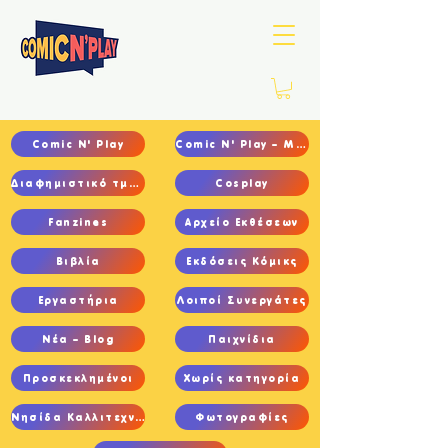
Comic N' Play
Comic N' Play – Main
Διαφημιστικό τμήμα
Cosplay
Fanzines
Αρχείο Εκθέσεων
Βιβλία
Εκδόσεις Κόμικς
Εργαστήρια
Λοιποί Συνεργάτες
Νέα – Blog
Παιχνίδια
Προσκεκλημένοι
Χωρίς κατηγορία
Νησίδα Καλλιτεχνών
Φωτογραφίες