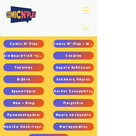
Comic N' Play
Comic N' Play – Main
Διαφημιστικό τμήμα
Cosplay
Fanzines
Αρχείο Εκθέσεων
Βιβλία
Εκδόσεις Κόμικς
Εργαστήρια
Λοιποί Συνεργάτες
Νέα – Blog
Παιχνίδια
Προσκεκλημένοι
Χωρίς κατηγορία
Νησίδα Καλλιτεχνών
Φωτογραφίες