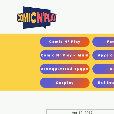
Αρχ
Comic N' Play
Fa
Comic N' Play – Main
Αρχείο
Διαφημιστικό τμήμα
Β
Cosplay
Εκδόσε
Apr 12, 2017