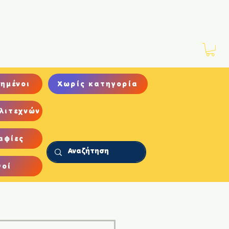
Νέα
Αρχείο
Επικοινωνία
ημένοι
Χωρίς κατηγορία
λιτεχνών
αφίες
γοί