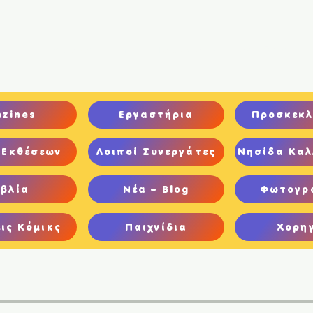
ική
Ποιοι είμαστε
Comics
Παιχνίδια
Ψηφιακή Έκθεση
nzines
Εργαστήρια
Προσκεκλ
 Εκθέσεων
Λοιποί Συνεργάτες
Νησίδα Καλ
ιβλία
Νέα – Blog
Φωτογρ
ις Κόμικς
Παιχνίδια
Χορη