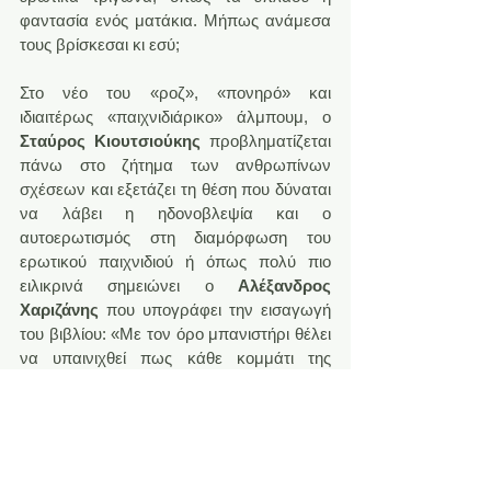
φαντασία ενός ματάκια. Μήπως ανάμεσα 
τους βρίσκεσαι κι εσύ;
Στο νέο του «ροζ», «πονηρό» και 
ιδιαιτέρως «παιχνιδιάρικο» άλμπουμ, ο 
Σταύρος Κιουτσιούκης
 προβληματίζεται 
πάνω στο ζήτημα των ανθρωπίνων 
σχέσεων και εξετάζει τη θέση που δύναται 
να λάβει η ηδονοβλεψία και ο 
αυτοερωτισμός στη διαμόρφωση του 
ερωτικού παιχνιδιού ή όπως πολύ πιο 
ειλικρινά σημειώνει ο 
Αλέξανδρος 
Χαριζάνης
 που υπογράφει την εισαγωγή 
του βιβλίου: «Με τον όρο μπανιστήρι θέλει 
να υπαινιχθεί πως κάθε κομμάτι της 
ιστορίας κοιτάζει και μέσα στα υπόλοιπα, 
αλλά όλοι καταλαβαίνουμε πως αυτό είναι 
ένα φτηνό καλλιτεχνικό άλλοθι για να 
σκιτσάρει πονηριές».