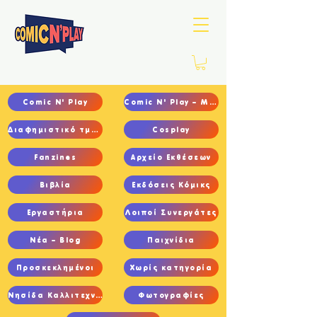
Comic N' Play
Comic N' Play – Main
Διαφημιστικό τμήμα
Cosplay
Fanzines
Αρχείο Εκθέσεων
Βιβλία
Εκδόσεις Κόμικς
Εργαστήρια
Λοιποί Συνεργάτες
Νέα – Blog
Παιχνίδια
Προσκεκλημένοι
Χωρίς κατηγορία
Νησίδα Καλλιτεχνών
Φωτογραφίες