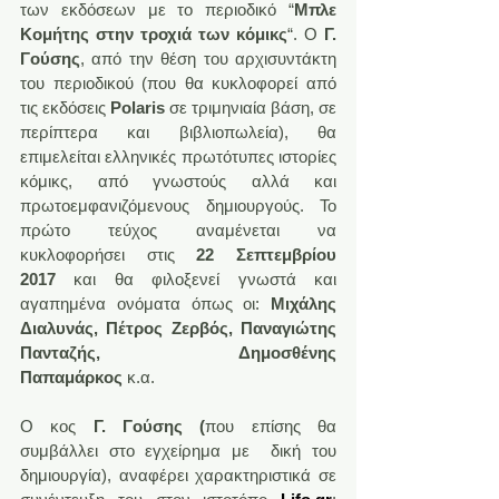
των εκδόσεων με το περιοδικό “
Μπλε 
Κομήτης στην τροχιά των κόμικς
“. Ο
 Γ. 
Γούσης
, από την θέση του αρχισυντάκτη 
του περιοδικού (που θα κυκλοφορεί από 
τις εκδόσεις 
Polaris
 σε τριμηνιαία βάση, σε 
περίπτερα και βιβλιοπωλεία), θα 
επιμελείται ελληνικές πρωτότυπες ιστορίες 
κόμικς, από γνωστούς αλλά και 
πρωτοεμφανιζόμενους δημιουργούς. Το 
πρώτο τεύχος αναμένεται να 
κυκλοφορήσει στις 
22 Σεπτεμβρίου 
2017
 και θα φιλοξενεί γνωστά και 
αγαπημένα ονόματα όπως οι: 
Μιχάλης 
Διαλυνάς, Πέτρος Ζερβός, Παναγιώτης 
Πανταζής, Δημοσθένης 
Παπαμάρκος
 κ.α.
Ο κος 
Γ. Γούσης (
που επίσης θα 
συμβάλλει στο εγχείρημα με  δική του 
δημιουργία), αναφέρει χαρακτηριστικά σε 