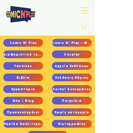
Comic N' Play
Comic N' Play – Main
Διαφημιστικό τμήμα
Cosplay
Fanzines
Αρχείο Εκθέσεων
Βιβλία
Εκδόσεις Κόμικς
Εργαστήρια
Λοιποί Συνεργάτες
Νέα – Blog
Παιχνίδια
Προσκεκλημένοι
Χωρίς κατηγορία
Νησίδα Καλλιτεχνών
Φωτογραφίες