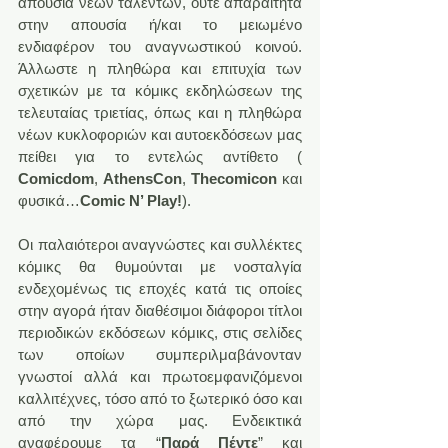
απουσία νέων ταλέντων, ούτε απαραίτητα 
στην απουσία ή/και το μειωμένο 
ενδιαφέρον του αναγνωστικού κοινού. 
Άλλωστε η πληθώρα και επιτυχία των 
σχετικών με τα κόμικς εκδηλώσεων της 
τελευταίας τριετίας, όπως και η πληθώρα 
νέων κυκλοφοριών και αυτοεκδόσεων μας 
πείθει για το εντελώς αντίθετο ( 
Comicdom
, 
AthensCon
, 
Thecomicon
 και 
φυσικά…
Comic N’ Play!
).
Οι παλαιότεροι αναγνώστες και συλλέκτες 
κόμικς θα θυμούνται με νοσταλγία 
ενδεχομένως τις εποχές κατά τις οποίες 
στην αγορά ήταν διαθέσιμοι διάφοροι τίτλοι 
περιοδικών εκδόσεων κόμικς, στις σελίδες 
των οποίων συμπεριλμαβάνονταν 
γνωστοί αλλά και πρωτοεμφανιζόμενοι 
καλλιτέχνες, τόσο από το ξωτερικό όσο και 
από την χώρα μας. Ενδεικτικά 
αναφέρουμε τα “
Παρά Πέντε
” και 