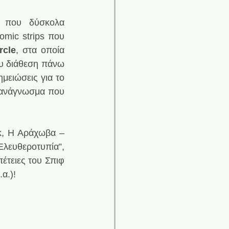
 που δύσκολα 
omic strips που 
rcle
, στα οποία 
ου διάθεση πάνω 
ειώσεις για το 
ο ανάγνωσμα που 
κ, Η Αράχωβα – 
λευθεροτυπία”, 
τειες του Σπιφ 
.α.)!