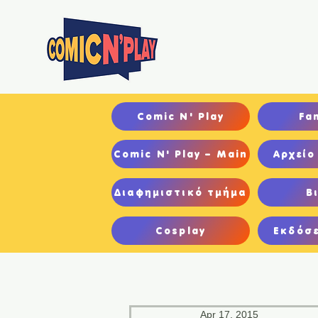
Αρχ
Comic N' Play
Fa
Comic N' Play – Main
Αρχείο
Διαφημιστικό τμήμα
Β
Cosplay
Εκδόσε
Apr 17, 2015