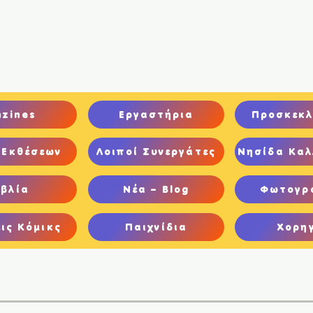
ική
Ποιοι είμαστε
Comics
Παιχνίδια
Ψηφιακή Έκθεση
nzines
Εργαστήρια
Προσκεκλ
 Εκθέσεων
Λοιποί Συνεργάτες
Νησίδα Καλ
ιβλία
Νέα – Blog
Φωτογρ
ις Κόμικς
Παιχνίδια
Χορη