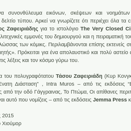
ένα συνονθύλευμα εικόνων, σκέψεων και νοημάτων
δελτίο τύπου. Αρκεί να γνωρίζετε ότι περιέχει όλα τα c
ος Ζαφειριάδης
 για το ιστολόγιο 
The Very Closed Ci
λλιτεχνικές εμμονές του δημιουργού και η πειραματική τ
ώσσας των κόμικς. Περιλαμβάνονται επίσης εκτενείς σημ
ποιητής». Πρόκειται για ένα απολαυστικό και πολύ αστεί
, τις λέξεις και τον κόσμο γύρω του.
να του πολυγραφότατου 
Τάσου Ζαφειριάδη
 (Κυρ Κονγ
Ένατη Διάσταση” , Ιntra Muros – από τις εκδόσεις “Ε
 από την οδό Γάγγραινας, Το Πτώμα, Οι απίθανες περιπέ
ναι αυτό που νομίζεις – από τις εκδόσεις 
Jemma Press 
κ
ς 2015
 Χιούμορ 