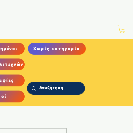
Νέα
Αρχείο
Επικοινωνία
ημένοι
Χωρίς κατηγορία
λιτεχνών
αφίες
γοί