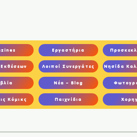
ική
Ποιοι είμαστε
Comics
Παιχνίδια
Ψηφιακή Έκθεση
nzines
Εργαστήρια
Προσκεκλ
 Εκθέσεων
Λοιποί Συνεργάτες
Νησίδα Καλ
ιβλία
Νέα – Blog
Φωτογρ
ις Κόμικς
Παιχνίδια
Χορη