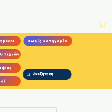
Νέα
Αρχείο
Επικοινωνία
ημένοι
Χωρίς κατηγορία
λιτεχνών
αφίες
γοί