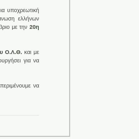
ια υποχρεωτική 
άνωση ελλήνων 
βριο με την
 20η 
υ Ο.Λ.Θ.
 και με 
ουργήσει για να 
περιμένουμε να 