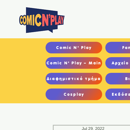
Αρχ
Comic N' Play
Fa
Comic N' Play – Main
Αρχείο
Διαφημιστικό τμήμα
Β
Cosplay
Εκδόσε
Jul 29, 2022