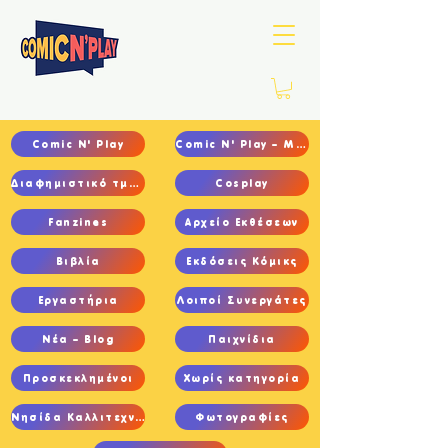
Comic N' Play
Comic N' Play – Main
Διαφημιστικό τμήμα
Cosplay
Fanzines
Αρχείο Εκθέσεων
Βιβλία
Εκδόσεις Κόμικς
Εργαστήρια
Λοιποί Συνεργάτες
Νέα – Blog
Παιχνίδια
Προσκεκλημένοι
Χωρίς κατηγορία
Νησίδα Καλλιτεχνών
Φωτογραφίες