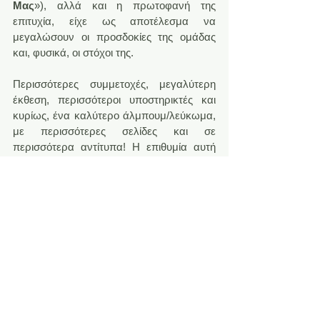
Μας
»), αλλά και η πρωτοφανή της 
επιτυχία, είχε ως αποτέλεσμα να 
μεγαλώσουν οι προσδοκίες της ομάδας 
και, φυσικά, οι στόχοι της.
Περισσότερες συμμετοχές, μεγαλύτερη 
έκθεση, περισσότεροι υποστηρικτές και 
κυρίως, ένα καλύτερο άλμπουμ/λεύκωμα, 
με περισσότερες σελίδες και σε 
περισσότερα αντίτυπα! Η επιθυμία αυτή 
ικανοποιήθηκε με την συνεργασία του 
περιοδικού “
9
” της εφημερίδας 
“
Ελευθεροτυπία
” και έτσι η έκθεση 
“
Φούσκες
” είχε την χαρά να φιλοξενήσει 
στον χώρο της την έκθεση των 
βραβευμένων έργων του πρώτου 
“Πανελλήνιου Διαγωνισμού Κόμικς”
 του 
εν λόγω περιοδικού.
Η έκθεση αυτή πραγματοποιήθηκε στα 
πλαίσια των εκδηλώσεων για τη 