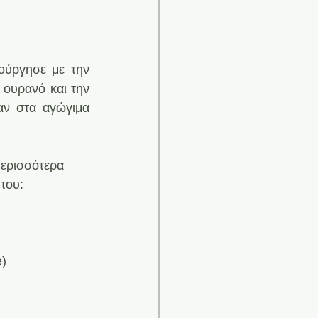
ύργησε με την 
ουρανό και την 
ν στα αγώγιμα 
Περισσότερα 
 του:
e)