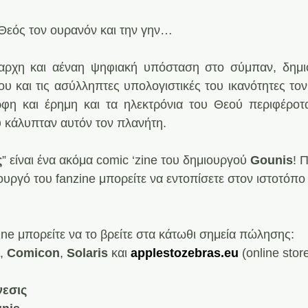
Θεός τον ουρανόν και την γην…
αρχη και αέναη ψηφιακή υπόσταση στο σύμπαν, δημιο
υ και τις ασύλληπτες υπολογιστικές του ικανότητες τον 
φη και έρημη και τα ηλεκτρόνια του Θεού περιφέροτα
 κάλυπταν αυτόν τον πλανήτη.
ς
” είναι ένα ακόμα comic ‘zine του δημιουργού 
Gounis
! 
ιουργό του fanzine μπορείτε να εντοπίσετε στον ιστοτόπο
ine μπορείτε να το βρείτε στα κάτωθι σημεία πώλησης:
, 
Comicon
,
 Solaris
 και 
applestozebras.eu
 (online stor
νεσις