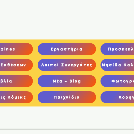
ική
Ποιοι είμαστε
Comics
Παιχνίδια
Ψηφιακή Έκθεση
nzines
Εργαστήρια
Προσκεκλ
 Εκθέσεων
Λοιποί Συνεργάτες
Νησίδα Καλ
ιβλία
Νέα – Blog
Φωτογρ
ις Κόμικς
Παιχνίδια
Χορη