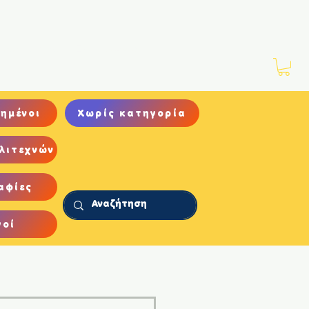
Νέα
Αρχείο
Επικοινωνία
ημένοι
Χωρίς κατηγορία
λιτεχνών
αφίες
γοί