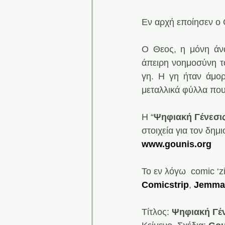
Εν αρχή εποίησεν ο 
Ο Θεος, η μόνη άν
άπειρη νοημοσύνη το
γη. Η γη ήταν άμορ
μεταλλικά φύλλα που
H “
Ψηφιακή Γένεσι
στοιχεία για τον δημ
www.gounis.org
Το εν λόγω  comic ‘z
Comicstrip
, 
Jemma
Τίτλος: 
Ψηφιακή Γέ