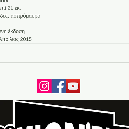
nis
επί 21 εκ.
λίδες, ασπρόμαυρο
ενη έκδοση
Απρίλιος 2015