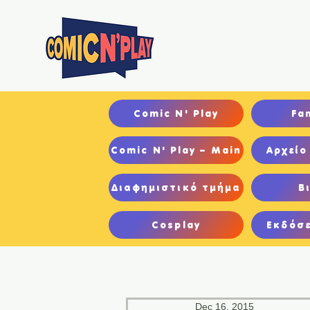
Αρχ
Comic N' Play
Fa
Comic N' Play – Main
Αρχείο
Διαφημιστικό τμήμα
Β
Cosplay
Εκδόσε
Dec 16, 2015