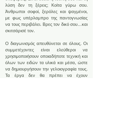
λύση δεν τη ξέρεις; Κοίτα γύρω σου. 
Άνθρωποι σοφοί, ξερόλες και ψαγμένοι, 
με φως υπέρλαμπρο της παντογνωσίας 
να τους περιβάλει. Βρες τον δικό σου…και 
σκιτσάρισέ τον.
Ο διαγωνισμός απευθύνεται σε όλους. Οι 
συμμετέχοντες είναι ελεύθεροι να 
χρησιμοποιήσουν οποιαδήποτε τεχνική και 
όλων των ειδών τα υλικά και μέσα, ώστε 
να δημιουργήσουν την γελοιογραφία τους. 
Τα έργα δεν θα πρέπει να έχουν 
δημοσιευθεί.
Οι γελοιογράφοι μπορούν να υποβάλουν 
τα έργα τους, από τις 25 Φεβρουαρίου έως 
τις 16 Μαρτίου 2015 στην ηλεκτρονική 
διεύθυνση doppat.nafplio@gmail.com . 
Δήλωση συμμετοχής στο www.nafplio.gr.
Όλα τα έργα θα εκτεθούν από τις 21 