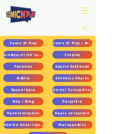
Comic N' Play
Comic N' Play – Main
Διαφημιστικό τμήμα
Cosplay
Fanzines
Αρχείο Εκθέσεων
Βιβλία
Εκδόσεις Κόμικς
Εργαστήρια
Λοιποί Συνεργάτες
Νέα – Blog
Παιχνίδια
Προσκεκλημένοι
Χωρίς κατηγορία
Νησίδα Καλλιτεχνών
Φωτογραφίες