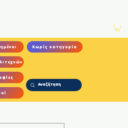
Νέα
Αρχείο
Επικοινωνία
ημένοι
Χωρίς κατηγορία
λιτεχνών
αφίες
γοί