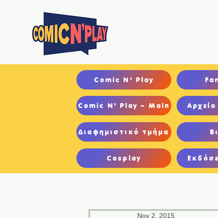
Αρχ
Comic N' Play
Fa
Comic N' Play – Main
Αρχείο
Διαφημιστικό τμήμα
Β
Cosplay
Εκδόσε
Nov 2, 2015