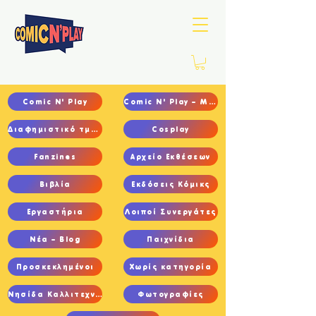
Comic N' Play
Comic N' Play – Main
Διαφημιστικό τμήμα
Cosplay
Fanzines
Αρχείο Εκθέσεων
Βιβλία
Εκδόσεις Κόμικς
Εργαστήρια
Λοιποί Συνεργάτες
Νέα – Blog
Παιχνίδια
Προσκεκλημένοι
Χωρίς κατηγορία
Νησίδα Καλλιτεχνών
Φωτογραφίες