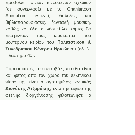
προβολές ταινιών κινουμένων σχεδίων 
(σε συνεργασία με το Chaniartoon 
Animation festival), διαλέξεις και 
βιβλιοπαρουσιάσεις, ζωντανή μουσική, 
καθώς και όλοι οι νέοι τίτλοι κόμικς θα 
περιμένουν τους επισκέπτες του 
μοντέρνου κτιρίου του
 Πολιτιστικού & 
Συνεδριακού Κέντρου Ηρακλείου
 (οδ. Ν. 
Πλαστήρα 49).
Παρουσιαστής του φεστιβάλ, που θα είναι 
και φέτος από τον χώρο του ελληνικού 
stand up, είναι ο αγαπημένος κωμικός 
Διονύσης Ατζαράκης
, ενώ την αφίσα της 
φετινής διοργάνωσης φιλοτέχνησε ο 
Θεσσαλονικιός δημιουργός 
Σταύρος 
Κιουτσιούκης
!
Η διοργάνωση θα λειτουργεί 
από τις 
10:00 έως τις 20:30
, ενώ η είσοδος για το 
κοινό θα είναι φυσικά ελεύθερη!