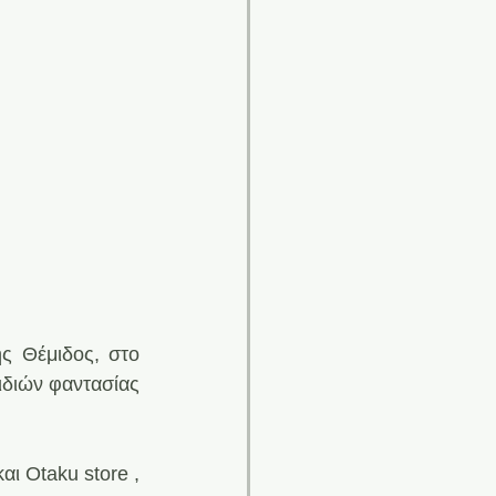
ς Θέμιδος, στο 
διών φαντασίας 
 Οtaku store , 