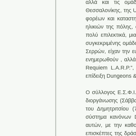
αλλά και τις ομάδ
Θεσσαλονίκης, της 
φορέων και καταστη
ηλικιών της πόλης,
πολύ επιλεκτικά, μι
συγκεκριμένης ομάδα
Σερρών, είχαν την ε
ενημερωθούν , αλλά
Requiem L.A.R.P.”,
επίδειξη Dungeons &
Ο σύλλογος Ε.Σ.Φ.Ι.
διοργάνωσης (Σάββατ
του Δημητριτσίου (
σύστημα κανόνων D
αυτών, με την καθ
επισκέπτες της δρά