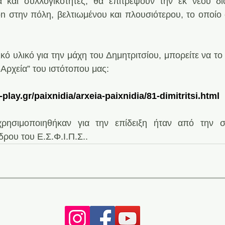
α και συλλογικότητες, θα επιτρέψουν την εκ νέου δι
n στην πόλη, βελτιωμένου και πλουσιότερου, το οποίο 
ό υλικό για την μάχη του Δημητριτσίου, μπορείτε να το 
-Αρχεία” του ιστότοπου μας:
play.gr/paixnidia/arxeia-paixnidia/81-dimitritsi.html
ρησιμοποιηθήκαν για την επίδειξη ήταν από την σ
ρου του Ε.Σ.Φ.Ι.Π.Σ..