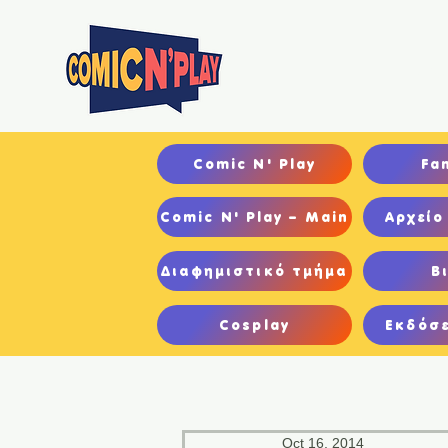
Αρχ
Comic N' Play
Fa
Comic N' Play – Main
Αρχείο
Διαφημιστικό τμήμα
Β
Cosplay
Εκδόσε
Oct 16, 2014