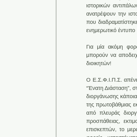
ιστορικών αντιπάλω
ανατρέψουν την ιστο
που διαδραματίστηκ
ενημερωτικό έντυπο 
Για μία ακόμη φορά
μπορούν να αποδειχ
διοικητών!
Ο Ε.Σ.Φ.Ι.Π.Σ. απέν
“Ένατη Διάσταση”, σ
διοργάνωσης κάποιας
της πρωτοβάθμιας εκ
από πλευράς διοργ
προσπάθειας, εκτι
επισκεπτών, το μερ