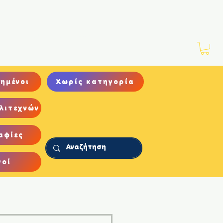
Νέα
Αρχείο
Επικοινωνία
ημένοι
Χωρίς κατηγορία
λιτεχνών
αφίες
γοί