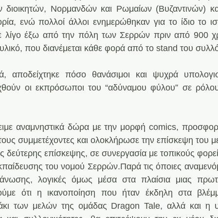
ν διοικητών, Νορμανδών και Ρωμαίων (Βυζαντινών) κα
ρία, ενώ πολλοί άλλοι ενημερώθηκαν για το ίδιο το ιστ
ε λίγο έξω από την πόλη των Σερρών πριν από 900 χρ
υλικό, που διανέμεται κάθε φορά από το stand του συλλό
, αποδείχτηκε πόσο θανάσιμοι και ψυχρά υπολογιστι
θούν οι εκπρόσωποι του “αδύναμου φύλου” σε ρόλους
ειμε αναμνηστικά δώρα με την μορφή comics, προσφορά
τους συμμετέχοντες και ολοκλήρωσε την επίσκεψη του με
 δεύτερης επίσκεψης, σε συνεργασία με τοπικούς φορεί
παίδευσης του νομού Σερρών.Παρά τις όποιες αναμενόμ
άνωσης, λογικές όμως μέσα στα πλαίσια μιας πρωτο
μούμε ότι η ικανοποίηση που ήταν έκδηλη στα βλέμ
άκι των μελών της ομάδας Dragon Tale, αλλά και η υ