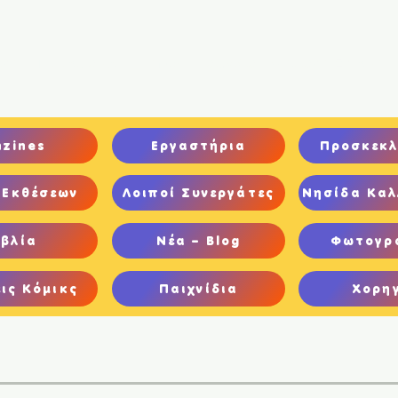
ική
Ποιοι είμαστε
Comics
Παιχνίδια
Ψηφιακή Έκθεση
nzines
Εργαστήρια
Προσκεκλ
 Εκθέσεων
Λοιποί Συνεργάτες
Νησίδα Καλ
ιβλία
Νέα – Blog
Φωτογρ
ις Κόμικς
Παιχνίδια
Χορη