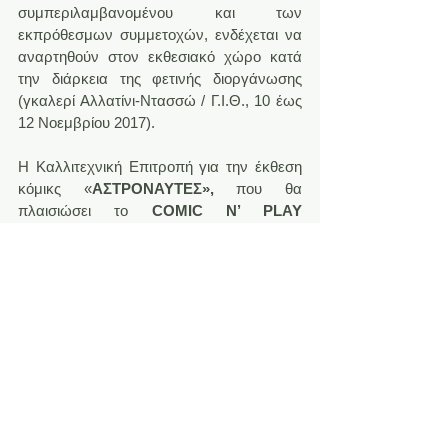
συμπεριλαμβανομένου και των 
εκπρόθεσμων συμμετοχών, ενδέχεται να 
αναρτηθούν στον εκθεσιακό χώρο κατά 
την διάρκεια της φετινής διοργάνωσης 
(γκαλερί Αλλατίνι-Ντασσώ / Γ.Ι.Θ., 10 έως 
12 Νοεμβρίου 2017).
Η Καλλιτεχνική Επιτροπή για την έκθεση 
κόμικς «
ΑΣΤΡΟΝΑΥΤΕΣ»,
 που θα 
πλαισιώσει το 
COMIC N’ PLAY 
2017,
 αποτελείται από τους :
• 
ΝΙΚΟ Π. ΔΑΛΑΜΠΥΡΑ
(Συντονιστής Comic n’ Play, εκδότης 
Ένατης Διάστασης)
• 
ΣΤΑΥΡΟ ΚΙΟΥΤΣΙΟΥΚΗ
(Καλλιτεχνικός υπεύθυνος/συντονιστής 
της έκθεσης κόμικς «Αστροναύτες», 
δημιουργός κόμικς)
• 
ΠΑΝΟ ΚΡΗΤΙΚΟ