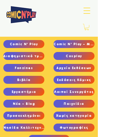
Comic N' Play
Comic N' Play – Main
Διαφημιστικό τμήμα
Cosplay
Fanzines
Αρχείο Εκθέσεων
Βιβλία
Εκδόσεις Κόμικς
Εργαστήρια
Λοιποί Συνεργάτες
Νέα – Blog
Παιχνίδια
Προσκεκλημένοι
Χωρίς κατηγορία
Νησίδα Καλλιτεχνών
Φωτογραφίες