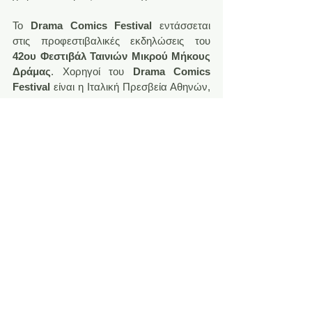
Το 
Drama Comics Festival
 εντάσσεται 
στις προφεστιβαλικές εκδηλώσεις του 
42ου Φεστιβάλ Ταινιών Μικρού Μήκους 
Δράμας
. Χορηγοί του 
Drama Comics 
Festival
 είναι η Ιταλική Πρεσβεία Αθηνών, 
το Ιταλικό Μορφωτικό Ινστιτούτο Αθηνών 
και ο πολιτιστικός οργανισμός του 
Φεστιβάλ ταινιών Μικρού Μήκους 
Δράμας.
Ενδεικτικά, η διοργάνωση θα 
συμπεριλαμβάνει τις ακόλουθες δράσεις:
A) Από 8 έως 22/9/19 : Εκθέσεις κόμικς.
1. Αίθουσα Παλαιού Δημαρχείου: έκθεση 
“Λόγια και Εικόνες”
, με έργα των 
Γ. 
Μπότσου
 και 
G. Falumbo.
2. Αίθουσα Ελευθερία: έκθεση “
Μικρή 
Ιερουσαλήμ – η Θεσσαλονίκη μεταξύ 