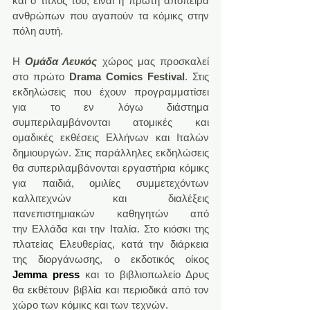
και ο τίτλος του, είναι η πρώτη απόπειρα 
ανθρώπων που αγαπούν τα κόμικς στην 
πόλη αυτή.
Η 
Ομάδα Λευκός
 χώρος μας προσκαλεί 
στο πρώτο 
Drama Comics Festival
. Στις 
εκδηλώσεις που έχουν προγραμματίσει 
για το εν λόγω διάστημα 
συμπεριλαμβάνονται ατομικές και 
ομαδικές εκθέσεις Ελλήνων και Ιταλών 
δημιουργών. Στις παράλληλες εκδηλώσεις 
θα συπεριλαμβάνονται εργαστήρια κόμικς 
για παιδιά, ομιλίες συμμετεχόντων 
καλλιτεχνών και διαλέξεις 
πανεπιστημιακών καθηγητών από 
την Ελλάδα και την Ιταλία. Στο κιόσκι της 
πλατείας Ελευθερίας, κατά την διάρκεια 
της διοργάνωσης, ο εκδοτικός οίκος
Jemma press
 και το βιβλιοπωλείο Δρυς 
θα εκθέτουν βιβλία και περιοδικά από τον 
χώρο των κόμικς και των τεχνών.