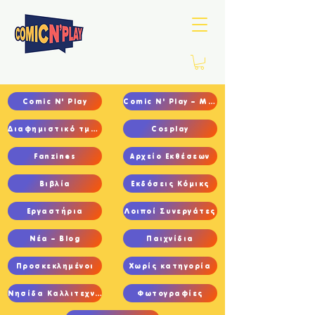
Comic N' Play
Comic N' Play – Main
Διαφημιστικό τμήμα
Cosplay
Fanzines
Αρχείο Εκθέσεων
Βιβλία
Εκδόσεις Κόμικς
Εργαστήρια
Λοιποί Συνεργάτες
Νέα – Blog
Παιχνίδια
Προσκεκλημένοι
Χωρίς κατηγορία
Νησίδα Καλλιτεχνών
Φωτογραφίες