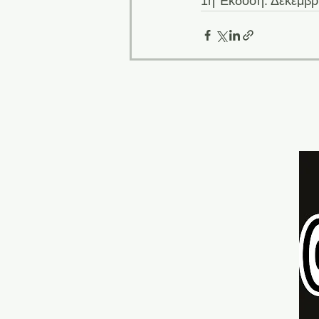
1η Έκδοση: Δεκέμβρ