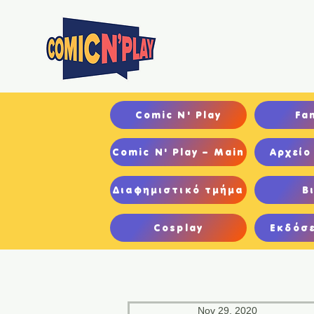
Αρχ
Comic N' Play
Fa
Comic N' Play – Main
Αρχείο
Διαφημιστικό τμήμα
Β
Cosplay
Εκδόσε
Nov 29, 2020