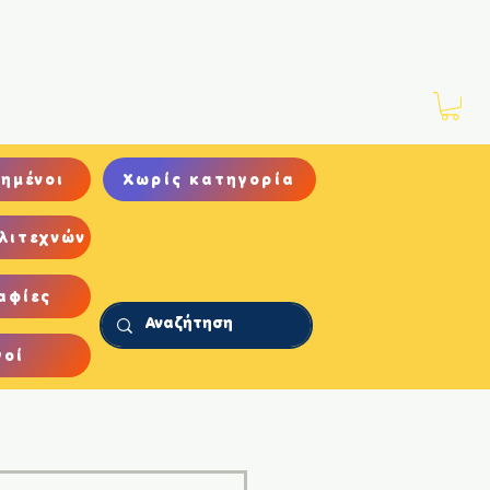
Νέα
Αρχείο
Επικοινωνία
ημένοι
Χωρίς κατηγορία
λιτεχνών
αφίες
γοί