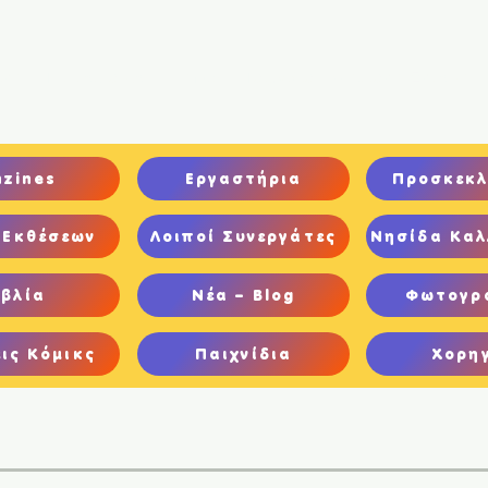
ική
Ποιοι είμαστε
Comics
Παιχνίδια
Ψηφιακή Έκθεση
nzines
Εργαστήρια
Προσκεκλ
 Εκθέσεων
Λοιποί Συνεργάτες
Νησίδα Καλ
ιβλία
Νέα – Blog
Φωτογρ
ις Κόμικς
Παιχνίδια
Χορη