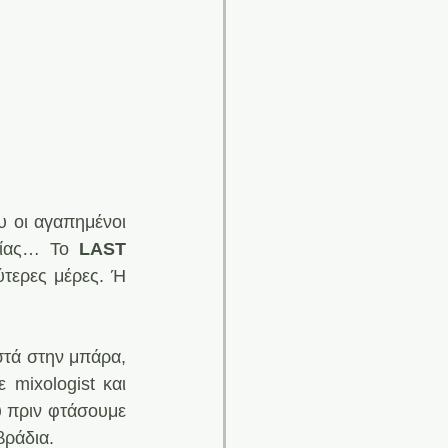
 οι αγαπημένοι 
είας… Το 
LAST 
τερες μέρες. Ή 
τά στην μπάρα, 
mixologist και 
ύ πριν φτάσουμε 
βράδια.