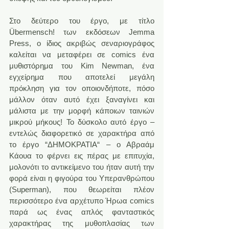
Στο δεύτερο του έργο, με τίτλο 
Übermensch! των εκδόσεων Jemma 
Press, o ίδιος ακριβώς σεναριογράφος 
καλείται να μεταφέρει σε comics ένα 
μυθιστόρημα του Kim Newman, ένα 
εγχείρημα που αποτελεί μεγάλη 
πρόκληση για τον οποιονδήποτε, πόσο 
μάλλον όταν αυτό έχει ξαναγίνει και 
μάλιστα με την μορφή κάποιων ταινιών 
μικρού μήκους! Το δύσκολο αυτό έργο – 
εντελώς διαφορετικό σε χαρακτήρα από 
το έργο “ΔΗΜΟΚΡΑΤΙΑ“ – ο Αβραάμ 
Κάουα το φέρνει εις πέρας με επιτυχία, 
μολονότι το αντικείμενο του ήταν αυτή την 
φορά είναι η φιγούρα του Υπερανθρώπου 
(Superman), που θεωρείται πλέον 
περισσότερο ένα αρχέτυπο Ήρωα comics 
παρά ως ένας απλός φανταστικός 
χαρακτήρας της μυθοπλασίας των 