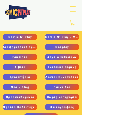
Comic N' Play
Comic N' Play – Main
Διαφημιστικό τμήμα
Cosplay
Fanzines
Αρχείο Εκθέσεων
Βιβλία
Εκδόσεις Κόμικς
Εργαστήρια
Λοιποί Συνεργάτες
Νέα – Blog
Παιχνίδια
Προσκεκλημένοι
Χωρίς κατηγορία
Νησίδα Καλλιτεχνών
Φωτογραφίες