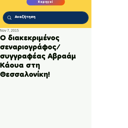
Χορηγοί
Nov 7, 2015
O διακεκριμένος
σεναριογράφος/
συγγραφέας Aβραάμ
Κάουα στη
Θεσσαλονίκη!