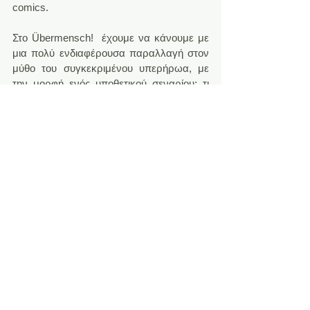
comics.
Στο Übermensch!  έχουμε να κάνουμε με 
μια πολύ ενδιαφέρουσα παραλλαγή στον 
μύθο του συγκεκριμένου υπερήρωα, με 
την μορφή ενός υποθετικού σεναρίου: τι 
θα συνέβαινε δηλαδή αν ο Kal-El 
προσγειωνόταν στην ναζιστική Γερμανία 
της δεκαετίας του ’30 αντί στην ύπαιθρο 
της πολιτείας του Κάνσας; Ένας κυνηγός 
εγκληματιών πολέμου έρχεται 
αντιμέτωπος με τον άνθρωπο που τον 
στοίχειωνε επί δεκαετίες, για να φτάσει 
έτσι η δραματική αφήγηση στην 
αναμενόμενη “κάθαρση” μέσα απο μια 
καθηλωτική συνέντευξη.
Τον αναγνωρισμένο σεναριογράφο θα 
συνοδεύσει στην πρώτη αυτή 
βιβλιοπαρουσίαση των έργων του για την 