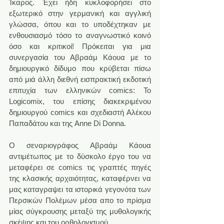
Ίκαρος. Έχει ήδη κυκλοφορήσει στο 
εξωτερικό στην γερμανική και αγγλική 
γλώσσα, όπου και το υποδέχτηκαν με 
ενθουσιασμό τόσο το αναγνωστικό κοινό 
όσο και κριτικοί! Πρόκειται για μια 
συνεργασία του Αβραάμ Κάουα με το 
δημιουργικό δίδυμο που κρύβεται πίσω 
από μιά άλλη διεθνή εισπρακτική εκδοτική 
επιτυχία των ελληνικών comics: To 
Logicomix, του επίσης διακεκριμένου 
δημιουργoύ comics και σχεδιαστή Αλέκου 
Παπαδάτου και της Anne Di Donna.
Ο σεναριογράφος Αβραάμ Κάουα 
αντιμέτωπος με το δύσκολο έργο του να 
μεταφέρει σε comics τις γραπτές πηγές 
της κλασικής αρχαιότητας, καταφέρνει να 
μας καταγραψει τα ιστορικά γεγονότα των 
Περσικών Πολέμων μέσα απο το πρίσμα 
μίας σύγκρουσης μεταξύ της μυθολογικής 
σκέψης και του ορθολογισμού.