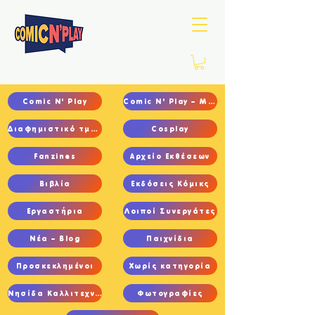
Comic N' Play
Comic N' Play – Main
Διαφημιστικό τμήμα
Cosplay
Fanzines
Αρχείο Εκθέσεων
Βιβλία
Εκδόσεις Κόμικς
Εργαστήρια
Λοιποί Συνεργάτες
Νέα – Blog
Παιχνίδια
Προσκεκλημένοι
Χωρίς κατηγορία
Νησίδα Καλλιτεχνών
Φωτογραφίες