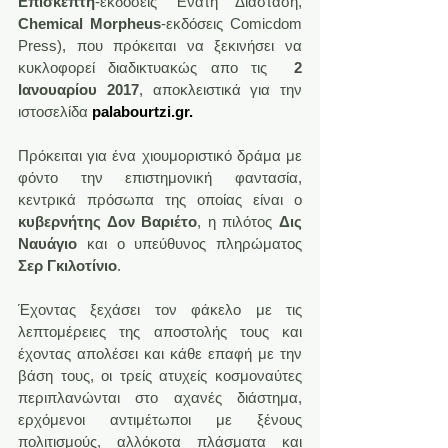
Επισκέπτη
-εκδόσεις Ένατη Διάσταση, 
Chemical Μοrpheus
-εκδόσεις Comicdom 
Press), που πρόκειται να ξεκινήσει να 
κυκλοφορεί διαδικτυακώς απο τις  
2 
Ιανουαρίου 2017
, αποκλειστικά για την 
ιστοσελίδα 
palabourtzi.gr
.
Πρόκειται για ένα χιουμοριστικό δράμα με 
φόντο την επιστημονική φαντασία, 
κεντρικά πρόσωπα της οποίας είναι ο 
κυβερνήτης Δον Βαριέτο
, η πιλότος 
Δις 
Ναυάγιο
 και ο υπεύθυνος πληρώματος 
Σερ Γκιλοτίνιο
.
Έχοντας ξεχάσει τον φάκελο με τις 
λεπτομέρειες της αποστολής τους και 
έχοντας απολέσει και κάθε επαφή με την 
βάση τους, οι τρείς ατυχείς κοσμοναύτες 
περιπλανώνται στο αχανές διάστημα, 
ερχόμενοι αντιμέτωποι με ξένους 
πολιτισμούς, αλλόκοτα πλάσματα και 