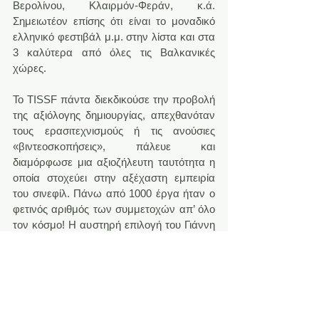
Βερολίνου, Κλαιρμόν-Φεράν, κ.ά.  
Σημειωτέον επίσης ότι είναι το μοναδικό 
ελληνικό φεστιβάλ μ.μ. στην λίστα και στα 
3 καλύτερα από όλες τις Βαλκανικές 
χώρες.
Το TISSF πάντα διεκδικούσε την προβολή 
της αξιόλογης δημιουργίας, απεχθανόταν 
τους ερασιτεχνισμούς ή τις ανούσιες 
«βιντεοσκοπήσεις», πάλευε και 
διαμόρφωσε μια αξιοζήλευτη ταυτότητα η 
οποία στοχεύει στην αξέχαστη εμπειρία 
του σινεφίλ. Πάνω από 1000 έργα ήταν ο 
φετινός αριθμός των συμμετοχών απ’ όλο 
τον κόσμο! Η αυστηρή επιλογή του Γιάννη 
Ζαχόπουλου και φέτος ήταν σκληρή για να 
λάμψουν τα καλύτερα «διαμάντια»! Εξ’ 
αυτών, στα πλαίσια του φετινού comic-n-
play, το κοινό θα μπορέσει να 
παρακολουθήσει τις εξής 7: