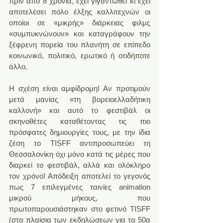
πριν από 8 χρόνια, έχει γιγαντωθεί κι έχει 
αποτελέσει πόλο έλξης καλλιτεχνών oι 
οποίοι σε «μικρής» διάρκειας φιλμς 
«συμπυκνώνουν» και καταγράφουν την 
ξέφρενη πορεία του πλανήτη σε επίπεδο 
κοινωνικό, πολιτικό, ερωτικό ή οτιδήποτε 
άλλο.
Η σχέση είναι αμφίδρομη! Αν προτιμούν 
μετά μανίας «τη βορειοελλαδήτικη 
καλλονή» και αυτό το φεστιβάλ οι 
σκηνοθέτες καταθέτοντας τις πιο 
πρόσφατες δημιουργίες τους, με την ίδια 
ζέση το TISFF αντιπροσωπεύει τη 
Θεσσαλονίκη όχι μόνο κατά τις μέρες που 
διαρκεί το φεστιβάλ, αλλά και ολόκληρο 
τον χρόνο! Απόδειξη αποτελεί το γεγονός 
πως 7 επιλεγμένες ταινίες animation 
μικρού μήκους, που 
πρωτοπαρουσιάστηκαν στο φετινό TISFF 
(στα πλαίσια των εκδηλώσεων για τα 50α 