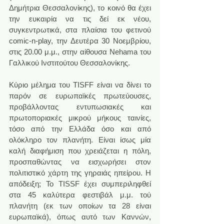
Δημήτρια Θεσσαλονίκης), το κοινό θα έχει 
την ευκαιρία να τις δεί εκ νέου, 
συγκεντρωτικά, στα πλαίσια του φετινού 
comic-n-play, την Δευτέρα 30 Νοεμβρίου, 
στις 20.00 μ.μ., στην αίθουσα Nehama του 
Γαλλικού Ινστιτούτου Θεσσαλονίκης.
Κύριο μέλημα του TISFF είναι να δίνει το 
παρόν σε ευρωπαϊκές πρωτεύουσες, 
προβάλλοντας εντυπωσιακές και 
πρωτοποριακές μικρού μήκους ταινίες, 
τόσο από την Ελλάδα όσο και από 
ολόκληρο τον πλανήτη. Είναι ίσως μία 
καλή διαφήμιση που χρειάζεται η πόλη, 
προσπαθώντας να εισχωρήσει στον 
πολιτιστικό χάρτη της γηραιάς ηπείρου. Η 
απόδειξη; Το TISSF έχει συμπεριληφθεί 
στα 45 καλύτερα φεστιβάλ μ.μ. τού 
πλανήτη (εκ των οποίων τα 28 είναι 
ευρωπαϊκά), όπως αυτό των Καννών, 