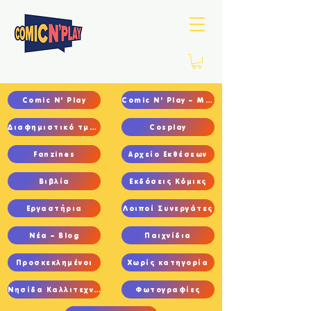
Comic N' Play
Comic N' Play – Main
Διαφημιστικό τμήμα
Cosplay
Fanzines
Αρχείο Εκθέσεων
Βιβλία
Εκδόσεις Κόμικς
Εργαστήρια
Λοιποί Συνεργάτες
Νέα – Blog
Παιχνίδια
Προσκεκλημένοι
Χωρίς κατηγορία
Νησίδα Καλλιτεχνών
Φωτογραφίες