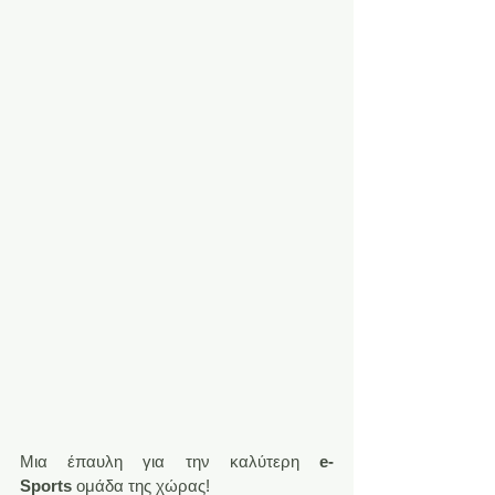
Μια έπαυλη για την καλύτερη 
e-
Sports
 ομάδα της χώρας!