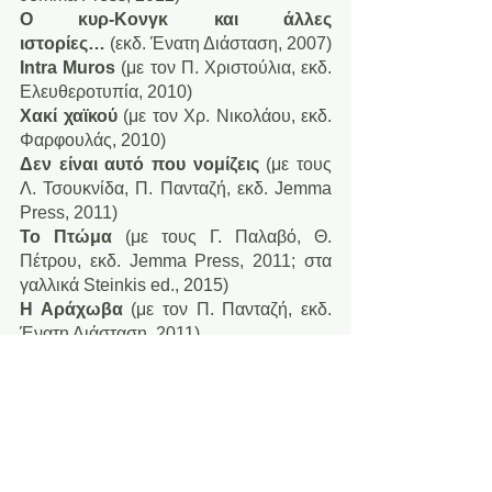
Ο κυρ-Κονγκ και άλλες 
ιστορίες…
 (εκδ. Ένατη Διάσταση, 2007)
Intra Muros
 (με τον Π. Χριστούλια, εκδ. 
Ελευθεροτυπία, 2010)
Χακί χαϊκού
 (με τον Χρ. Νικολάου, εκδ. 
Φαρφουλάς, 2010)
Δεν είναι αυτό που νομίζεις
 (με τους 
Λ. Τσουκνίδα, Π. Πανταζή, εκδ. Jemma 
Press, 2011)
Το Πτώμα
 (με τους Γ. Παλαβό, Θ. 
Πέτρου, εκδ. Jemma Press, 2011; στα 
γαλλικά Steinkis ed., 2015)
Η Αράχωβα
 (με τον Π. Πανταζή, εκδ. 
Ένατη Διάσταση, 2011)
ΣΛΑΠ
 (με τους Λ. Τσουκνίδα, Π. 
Χριστούλια, εκδ. Jemma Press, 2014)
Χαρακώματα – Ιστορίες από την Οδό 
Γάγγραινας
 (με τον Π. Χριστούλια, εκδ. 
Jemma Press, 2014).
Το Σκορποχώρι
 (εκδ. Ένατη Διάσταση, 