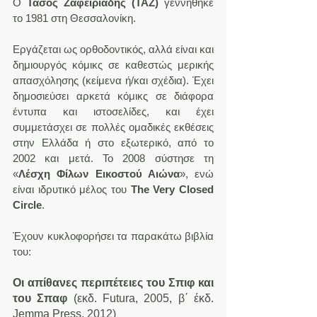
Ο 
Τάσος Ζαφειριάδης (ΤΑΖ)
 γεννήθηκε 
το 1981 στη Θεσσαλονίκη.
Εργάζεται ως ορθοδοντικός, αλλά είναι και 
δημιουργός κόμικς σε καθεστώς μερικής 
απασχόλησης (κείμενα ή/και σχέδια). Έχει 
δημοσιεύσει αρκετά κόμικς σε διάφορα 
έντυπα και ιστοσελίδες, και έχει 
συμμετάσχει σε πολλές ομαδικές εκθέσεις 
στην Ελλάδα ή στο εξωτερικό, από το 
2002 και μετά. Το 2008 σύστησε τη 
«
Λέσχη Φίλων Εικοστού Αιώνα
», ενώ 
είναι ιδρυτικό μέλος του 
The Very Closed 
Circle
.
Έχουν κυκλοφορήσει τα παρακάτω βιβλία 
του:
Οι απίθανες περιπέτειες του Σπιφ και 
του Σπαφ
 (εκδ. Futura, 2005, β΄ έκδ. 
Jemma Press, 2012)