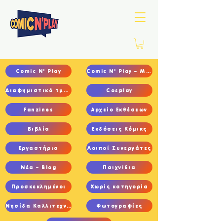
Comic N' Play
Comic N' Play – Main
Διαφημιστικό τμήμα
Cosplay
Fanzines
Αρχείο Εκθέσεων
Βιβλία
Εκδόσεις Κόμικς
Εργαστήρια
Λοιποί Συνεργάτες
Νέα – Blog
Παιχνίδια
Προσκεκλημένοι
Χωρίς κατηγορία
Νησίδα Καλλιτεχνών
Φωτογραφίες