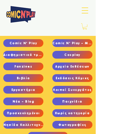
Comic N' Play
Comic N' Play – Main
Διαφημιστικό τμήμα
Cosplay
Fanzines
Αρχείο Εκθέσεων
Βιβλία
Εκδόσεις Κόμικς
Εργαστήρια
Λοιποί Συνεργάτες
Νέα – Blog
Παιχνίδια
Προσκεκλημένοι
Χωρίς κατηγορία
Νησίδα Καλλιτεχνών
Φωτογραφίες