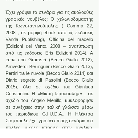
Έχει γράψει το σενάριο για τις ακόλουθες 
γραφικές νουβέλες: Ο χελωνοδαμαστής 
της Κωνσταντινούπολης ( Comma 22, 
2008 , σε μορφή ebook από τις εκδόσεις 
Vanda Publishing), Officina del macello 
(Edizioni del Vento, 2008 – ανατύπωση 
από τις εκδόσεις Eris Edizioni 2014), A 
cena con Gramsci (Becco Giallo 2012), 
Arrivederci Berlinguer (Becco Giallo 2013), 
Pertini tra le nuvole (Becco Giallo 2014) και 
Diario segreto di Pasolini (Becco Giallo 
2015), όλα σε σχέδιο του Gianluca 
Constantini. H «Mικρή Ιερουσαλήμ» , σε 
σχέδιο του Angelo Menillo, κυκλοφόρησε 
σε συνέχειες στην ιταλική γλώσσα μέσω 
του περιοδικού G.I.U.D.A.. H Ηλέκτρα 
Σταμπουλή έχει γράψει επίσης σενάρια για 
πολλές μικρές ιστορίες στην αγγλική, 
γαλλική, τουρκική και ελληνική γλώσσα.